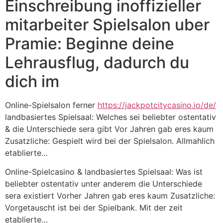
Einschreibung inoffizieller
mitarbeiter Spielsalon uber
Pramie: Beginne deine
Lehrausflug, dadurch du
dich im
Online-Spielsalon ferner
https://jackpotcitycasino.io/de/
landbasiertes Spielsaal: Welches sei beliebter ostentativ
& die Unterschiede sera gibt Vor Jahren gab eres kaum
Zusatzliche: Gespielt wird bei der Spielsalon. Allmahlich
etablierte…
Online-Spielcasino & landbasiertes Spielsaal: Was ist
beliebter ostentativ unter anderem die Unterschiede
sera existiert Vorher Jahren gab eres kaum Zusatzliche:
Vorgetauscht ist bei der Spielbank. Mit der zeit
etablierte…