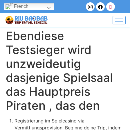
French
Ebendiese
Testsieger wird
unzweideutig
dasjenige Spielsaal
das Hauptpreis
Piraten , das den
Registrierung im Spielcasino via
Vermittlungsprovision: Beginne deine Trip, indem