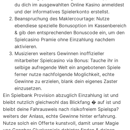
du dich im ausgewahlten Online Kasino anmeldest
und der informatives Spielerkonto erstellst.
Beanspruchung des Maklercourtage: Nutze
ebendiese spezielle Bonusoption im Kassenbereich
& gib den entsprechenden Bonuscode ein, um den
Spielcasino Pramie ohne Einzahlung nachdem
aktivieren.
Musizieren weiters Gewinnen inoffizieller
mitarbeiter Spielcasino via Bonus: Tauche ihr in
selbige aufregende Welt ein angebotenen Spiele
ferner nutze nachfolgende Moglichkeit, echte
Gewinne zu erzielen, blank dein eigenes Zaster
einzusetzen.
Ein Spielbank Provision abzuglich Einzahlung ist und
bleibt nutzlich gleichwohl das Blickfang � auf ist und
bleibt deine Fahrausweis nach risikofreiem Spielspa?
weiters der Anlass, echte Gewinne hinter erfahrung.
Nutze solch ein Offerte kunstvoll, damit unser Magie