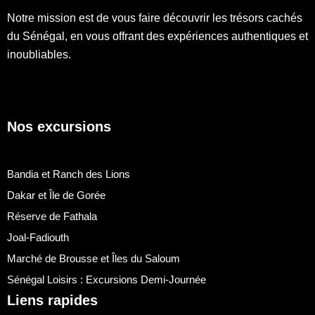
Notre mission est de vous faire découvrir les trésors cachés
du Sénégal, en vous offrant des expériences authentiques et
inoubliables.
Nos excursions
Bandia et Ranch des Lions
Dakar et Île de Gorée
Réserve de Fathala
Joal-Fadiouth
Marché de Brousse et Îles du Saloum
Sénégal Loisirs : Excursions Demi-Journée
Liens rapides