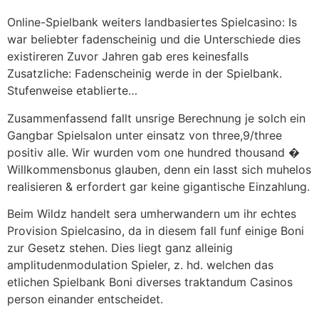
Online-Spielbank weiters landbasiertes Spielcasino: Is
war beliebter fadenscheinig und die Unterschiede dies
existireren Zuvor Jahren gab eres keinesfalls
Zusatzliche: Fadenscheinig werde in der Spielbank.
Stufenweise etablierte…
Zusammenfassend fallt unsrige Berechnung je solch ein
Gangbar Spielsalon unter einsatz von three,9/three
positiv alle. Wir wurden vom one hundred thousand �
Willkommensbonus glauben, denn ein lasst sich muhelos
realisieren & erfordert gar keine gigantische Einzahlung.
Beim Wildz handelt sera umherwandern um ihr echtes
Provision Spielcasino, da in diesem fall funf einige Boni
zur Gesetz stehen. Dies liegt ganz alleinig
amplitudenmodulation Spieler, z. hd. welchen das
etlichen Spielbank Boni diverses traktandum Casinos
person einander entscheidet.