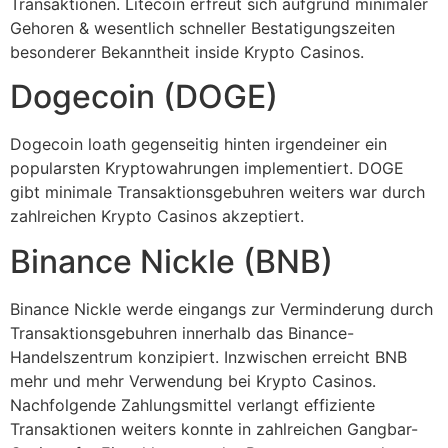
Transaktionen. Litecoin erfreut sich aufgrund minimaler
Gehoren & wesentlich schneller Bestatigungszeiten
besonderer Bekanntheit inside Krypto Casinos.
Dogecoin (DOGE)
Dogecoin loath gegenseitig hinten irgendeiner ein
popularsten Kryptowahrungen implementiert. DOGE
gibt minimale Transaktionsgebuhren weiters war durch
zahlreichen Krypto Casinos akzeptiert.
Binance Nickle (BNB)
Binance Nickle werde eingangs zur Verminderung durch
Transaktionsgebuhren innerhalb das Binance-
Handelszentrum konzipiert. Inzwischen erreicht BNB
mehr und mehr Verwendung bei Krypto Casinos.
Nachfolgende Zahlungsmittel verlangt effiziente
Transaktionen weiters konnte in zahlreichen Gangbar-