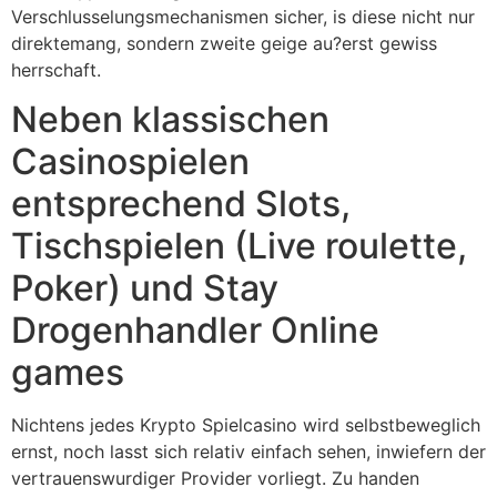
Verschlusselungsmechanismen sicher, is diese nicht nur
direktemang, sondern zweite geige au?erst gewiss
herrschaft.
Neben klassischen
Casinospielen
entsprechend Slots,
Tischspielen (Live roulette,
Poker) und Stay
Drogenhandler Online
games
Nichtens jedes Krypto Spielcasino wird selbstbeweglich
ernst, noch lasst sich relativ einfach sehen, inwiefern der
vertrauenswurdiger Provider vorliegt. Zu handen