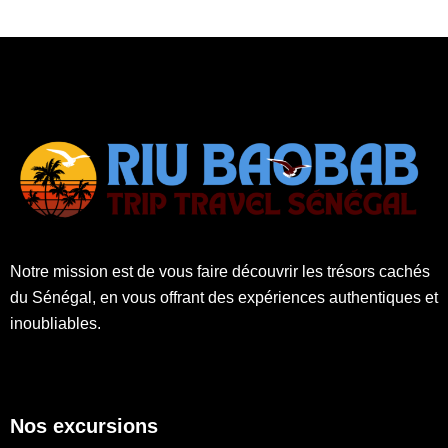
Notre mission est de vous faire découvrir les trésors cachés
du Sénégal, en vous offrant des expériences authentiques et
inoubliables.
Nos excursions