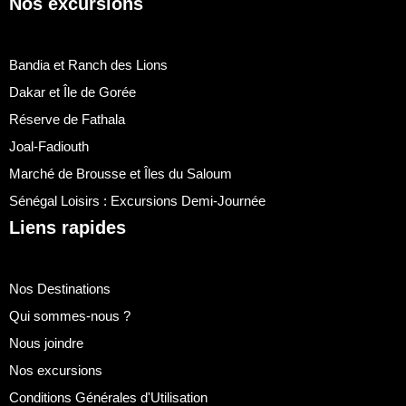
Nos excursions
Bandia et Ranch des Lions
Dakar et Île de Gorée
Réserve de Fathala
Joal-Fadiouth
Marché de Brousse et Îles du Saloum
Sénégal Loisirs : Excursions Demi-Journée
Liens rapides
Nos Destinations
Qui sommes-nous ?
Nous joindre
Nos excursions
Conditions Générales d'Utilisation