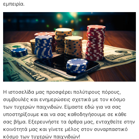
εμπειρία.
Η ιστοσελίδα μας προσφέρει πολύτιρους πόρους,
συμβουλές και ενημερώσεις σχετικά με τον κόσμο
των τυχερών παιχνιδιών. Είμαστε εδώ για να σας
υποστηρίξουμε και να σας καθοδηγήσουμε σε κάθε
σας βήμα. Εξερευνήστε τα άρθρα μας, ενταχθείτε στην
κοινότητά μας και γίνετε μέλος στον συναρπαστικό
κόσμο των τυχερών παιχνιδιών!