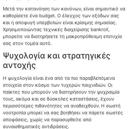
Μετά την κατανόηση των κανόνων, είναι σημαντικό να
καθορίσετε ένα budget. Ο έλεγχος των εξόδων σας
και η αποφυγή υπερβολών είναι κρίσιμης σημασίας.
Χρησιμοποιώντας τεχνικές διαχείρισης bankroll,
μπορείτε να διατηρήσετε τη μακροπρόθεσμη επιτυχία
σας στον τομέα αυτό.
Ψυχολογία και στρατηγικές
αντοχής
Η ψυχολογία είναι ένα από τα πιο παραβλεπόμενα
στοιχεία στον κόσμο των τυχερών παιχνιδιών. Οι
παίκτες που μπορούν να διατηρήσουν την ψυχραιμία
τους, ακόμα και σε δύσκολες καταστάσεις, έχουν
περισσότερες πιθανότητες να αναδειχθούν. Η σωστή
νοοτροπία μπορεί να σας βοηθήσει να πάρετε σωστές
αποφάσεις, χωρίς να παρασυρθείτε από
συναισθηματικές αντιδράσεις.