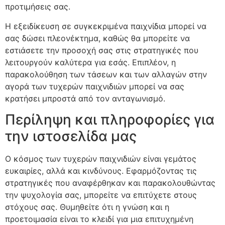
προτιμήσεις σας.
Η εξειδίκευση σε συγκεκριμένα παιχνίδια μπορεί να
σας δώσει πλεονέκτημα, καθώς θα μπορείτε να
εστιάσετε την προσοχή σας στις στρατηγικές που
λειτουργούν καλύτερα για εσάς. Επιπλέον, η
παρακολούθηση των τάσεων και των αλλαγών στην
αγορά των τυχερών παιχνιδιών μπορεί να σας
κρατήσει μπροστά από τον ανταγωνισμό.
Περίληψη και πληροφορίες για
την ιστοσελίδα μας
Ο κόσμος των τυχερών παιχνιδιών είναι γεμάτος
ευκαιρίες, αλλά και κινδύνους. Εφαρμόζοντας τις
στρατηγικές που αναφέρθηκαν και παρακολουθώντας
την ψυχολογία σας, μπορείτε να επιτύχετε στους
στόχους σας. Θυμηθείτε ότι η γνώση και η
προετοιμασία είναι το κλειδί για μια επιτυχημένη