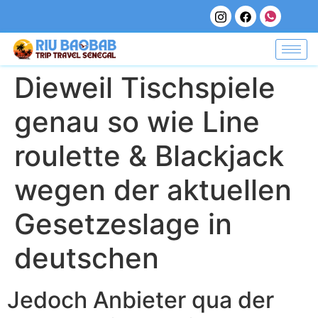
Dieweil Tischspiele
genau so wie Line
roulette & Blackjack
wegen der aktuellen
Gesetzeslage in
deutschen
Jedoch Anbieter qua der