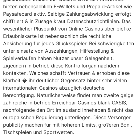
bieten nebensachlich E-Wallets und Prepaid-Artikel wie
Paysafecard aktiv. Selbige Zahlungsabwicklung erfolgt
chiffriert & in Zusage kraut Datenschutzrichtlinien. Das
wesentlicher Pluspunkt von Online Casinos uber piefke
Erlaubniskarte ist nebensachlich die rechtliche
Absicherung fur jedes Glucksspieler. Bei schwierigkeiten
unter einsatz von Auszahlungen, Hilfestellung &
Spielverlaufen haben Nutzer unser Gelegenheit,
zigeunern in betrieb diese Kontrollorgan nachdem
kontakten. Welches schafft Vertrauen & erhoben diese
Klarheit � ihr deutlicher Gegensatz hinter sehr vielen
internationalen Casinos abzuglich deutsche
Berechtigung. Naturlicherweise findet man zweite geige
zahlreiche in betrieb Erreichbar Casinos blank OASIS,
nachfolgende den Ort im ausland innehaben & nicht das
europaischen Regulierung unterliegen. Diese Versorger
publicity machen fur mit hoheren Limits, gro?eren Boni,
Tischspielen und Sportwetten.