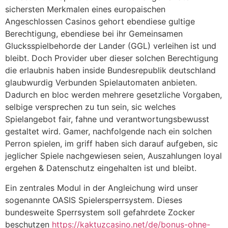
sichersten Merkmalen eines europaischen
Angeschlossen Casinos gehort ebendiese gultige
Berechtigung, ebendiese bei ihr Gemeinsamen
Glucksspielbehorde der Lander (GGL) verleihen ist und
bleibt. Doch Provider uber dieser solchen Berechtigung
die erlaubnis haben inside Bundesrepublik deutschland
glaubwurdig Verbunden Spielautomaten anbieten.
Dadurch en bloc werden mehrere gesetzliche Vorgaben,
selbige versprechen zu tun sein, sic welches
Spielangebot fair, fahne und verantwortungsbewusst
gestaltet wird. Gamer, nachfolgende nach ein solchen
Perron spielen, im griff haben sich darauf aufgeben, sic
jeglicher Spiele nachgewiesen seien, Auszahlungen loyal
ergehen & Datenschutz eingehalten ist und bleibt.
Ein zentrales Modul in der Angleichung wird unser
sogenannte OASIS Spielersperrsystem. Dieses
bundesweite Sperrsystem soll gefahrdete Zocker
beschutzen
https://kaktuzcasino.net/de/bonus-ohne-