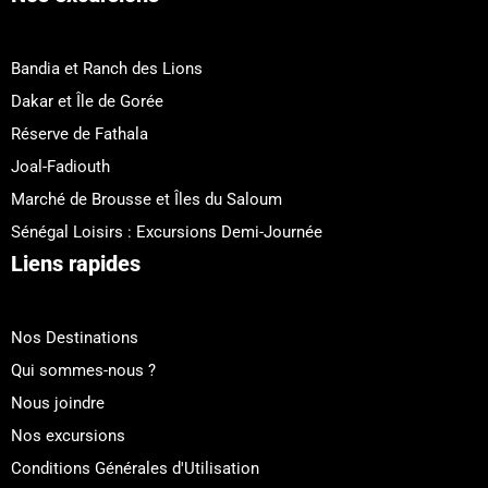
Bandia et Ranch des Lions
Dakar et Île de Gorée
Réserve de Fathala
Joal-Fadiouth
Marché de Brousse et Îles du Saloum
Sénégal Loisirs : Excursions Demi-Journée
Liens rapides
Nos Destinations
Qui sommes-nous ?
Nous joindre
Nos excursions
Conditions Générales d'Utilisation