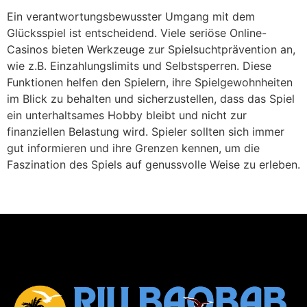
Ein verantwortungsbewusster Umgang mit dem
Glücksspiel ist entscheidend. Viele seriöse Online-
Casinos bieten Werkzeuge zur Spielsuchtprävention an,
wie z.B. Einzahlungslimits und Selbstsperren. Diese
Funktionen helfen den Spielern, ihre Spielgewohnheiten
im Blick zu behalten und sicherzustellen, dass das Spiel
ein unterhaltsames Hobby bleibt und nicht zur
finanziellen Belastung wird. Spieler sollten sich immer
gut informieren und ihre Grenzen kennen, um die
Faszination des Spiels auf genussvolle Weise zu erleben.