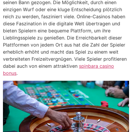
seinen Bann gezogen. Die Möglichkeit, durch einen
einzigen Wurf oder eine kluge Entscheidung plötzlich
reich zu werden, fasziniert viele. Online-Casinos haben
diese Faszination in die digitale Welt übertragen und
bieten Spielern eine bequeme Plattform, um ihre
Lieblingsspiele zu genießen. Die Erreichbarkeit dieser
Plattformen von jedem Ort aus hat die Zahl der Spieler
erheblich erhöht und macht das Spiel zu einem weit
verbreiteten Freizeitvergnügen. Viele Spieler profitieren
dabei auch von einem attraktiven
spinbara casino
bonus
.