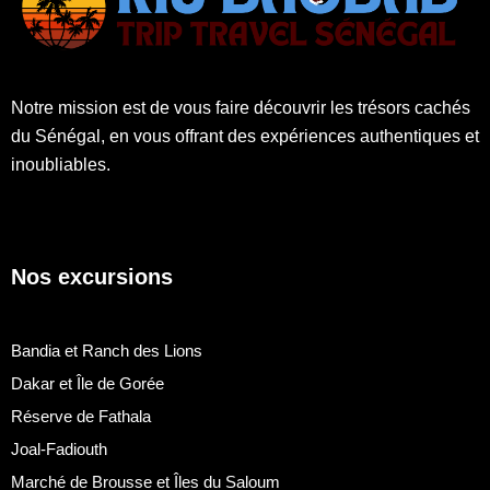
Notre mission est de vous faire découvrir les trésors cachés
du Sénégal, en vous offrant des expériences authentiques et
inoubliables.
Nos excursions
Bandia et Ranch des Lions
Dakar et Île de Gorée
Réserve de Fathala
Joal-Fadiouth
Marché de Brousse et Îles du Saloum