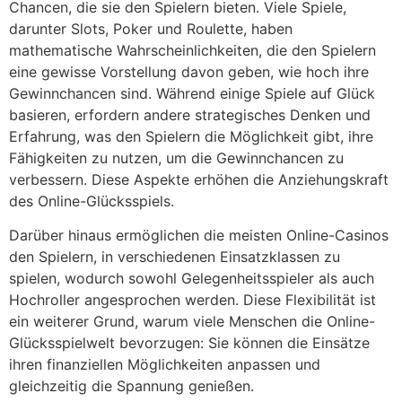
Chancen, die sie den Spielern bieten. Viele Spiele,
darunter Slots, Poker und Roulette, haben
mathematische Wahrscheinlichkeiten, die den Spielern
eine gewisse Vorstellung davon geben, wie hoch ihre
Gewinnchancen sind. Während einige Spiele auf Glück
basieren, erfordern andere strategisches Denken und
Erfahrung, was den Spielern die Möglichkeit gibt, ihre
Fähigkeiten zu nutzen, um die Gewinnchancen zu
verbessern. Diese Aspekte erhöhen die Anziehungskraft
des Online-Glücksspiels.
Darüber hinaus ermöglichen die meisten Online-Casinos
den Spielern, in verschiedenen Einsatzklassen zu
spielen, wodurch sowohl Gelegenheitsspieler als auch
Hochroller angesprochen werden. Diese Flexibilität ist
ein weiterer Grund, warum viele Menschen die Online-
Glücksspielwelt bevorzugen: Sie können die Einsätze
ihren finanziellen Möglichkeiten anpassen und
gleichzeitig die Spannung genießen.