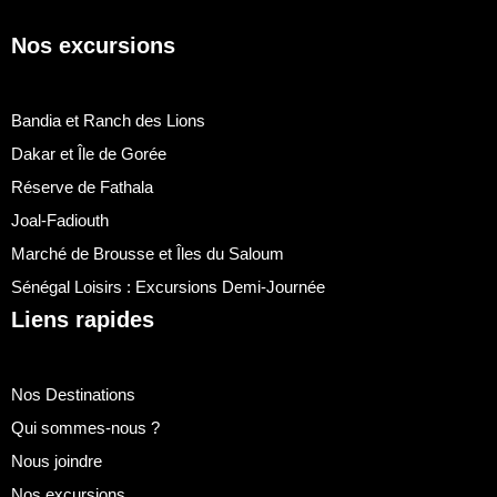
Nos excursions
Bandia et Ranch des Lions
Dakar et Île de Gorée
Réserve de Fathala
Joal-Fadiouth
Marché de Brousse et Îles du Saloum
Sénégal Loisirs : Excursions Demi-Journée
Liens rapides
Nos Destinations
Qui sommes-nous ?
Nous joindre
Nos excursions