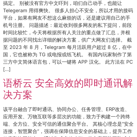
搞定。 别被没有官方中文吓到，咱们自己动手，也能让
Telegeram 用得爽快。 很多人担心不安全，所以才用的接码
平台，如果有网友不想这么麻烦的话，还是建议用自己的手
机号注册。 问题描述：最近收到很多网友的私下提问，前段
时间比较忙，今天将根据所有人关注的重点做了汇总，并根
据问题的不同找出详细的解决方案，供广大网友们选择。 截
至 2023 年 8 月，Telegram 每月活跃用户超过 8 亿，在中
国，它也被称为 TG 或电报或纸飞机。 有国内玩家制作了第
三方中文简体语言包，可以一键将 APP 汉化。 此方法在 PC
[…]
语桥云 安全高效的即时通讯解
决方案
该平台融合了即时通讯、协同办公、任务管理、ERP改造、
应用开发、万物互联等多层次的功能，致力于构建一个跨终
端、全方位、安全可信的通信聚合平台。 其核心理念是“安全
连接，智慧聚合”，强调在保障信息安全的基础上，提升工作