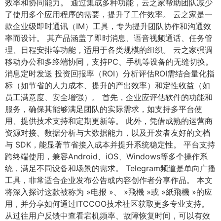
效率和协同能力。 通过集成多种功能，云之家帮助团队减少
了使用多个应用程序的需要，提升了工作效率。 云之家是一
款企业级即时通讯（IM）工具，专为提升团队协作和沟通效
率而设计。 其产品涵盖了即时消息、语音视频通话、任务管
理、日程安排等功能，适用于各类规模的组织。 云之家强调
移动办公和多终端协同，支持PC、手机等设备的无缝切换。
消息定时发送 投资回报率（ROI）分析评估ROI需结合量化指
标（如节省的人力成本、提升的产出效率）和定性收益（如
员工满意度、安全增强）。 首先，企业应评估软件的功能和
服务，确保其能够满足团队的实际需求，如支持多平台使
用、提供技术支持和定期更新等。 此外，凭借成熟的运营商
资源对接、数据分析与大数据能力，以及开发者友好的文档
与 SDK，能显著节省接入成本并提升系统稳定性。 平台支持
跨终端使用，兼容Android、iOS、Windows等多个操作系
统，满足不同设备和场景的需求。 Telegram频道是单向广播
工具，非常适合企业发布公告或内容创作者分享作品。 本文
将深入探讨这款被称为 »电报 »、 »飛機 »或 »紙飛機 »的应
用，并分享如何通过ITCCOO技术社区获取更多专业支持。
从过往用户反馈中查看宕机频率、故障恢复时间，可以有效