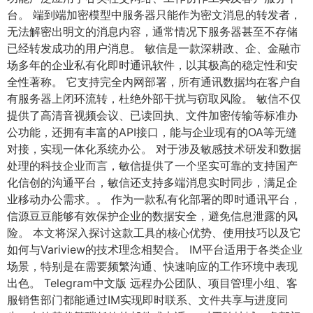
台。 端到端加密模型中服务器只能作为密文消息的转发者，
无法解密出明文的消息内容，通常情况下服务器甚至不存储
已经转发成功的用户消息。 敏信是一款深耕政、企、金融市
场多年的企业私有化即时通讯软件，以其极高的稳定性和安
全性著称。 它支持完全内网部署，所有通讯数据均在客户自
有服务器上闭环流转，杜绝外部干扰与窃取风险。 敏信不仅
提供了高清音视频会议、已读回执、文件加密传输等标准办
公功能，还拥有丰富的API接口，能与企业现有的OA等无缝
对接，实现一体化系统办公。 对于涉及敏感技术研发和数据
处理的科技企业而言，敏信提供了一个坚实可靠的支持国产
化信创的沟通平台，敏信还支持多端消息实时同步，满足企
业移动办公需求。。 作为一款私有化部署的即时通讯平台，
信源豆豆能够有效保护企业的数据安全，避免信息泄露的风
险。 本文将深入探讨这款工具的核心优势、使用技巧以及它
如何与Variview的技术理念相契合。 IM平台适用于各类企业
场景，特别是在需要频繁沟通、快速响应的工作环境中表现
出色。 Telegram中文版 远程办公团队、项目管理小组、客
服销售部门都能通过IM实现即时联系、文件共享与进度同