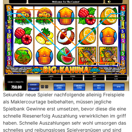
Sekundär neue Spieler nachfolgende alleinig Freispiele
als Maklercourtage beibehalten, müssen jegliche
Spielbank Gewinne erst umsetzen, bevor diese die eine
schnelle Riesenerfolg Auszahlung verwirklichen im griff
haben. Schnelle Auszahlungen sehr wohl umsorgen das
schnelles und reibungsloses Spielvergnügen und sind