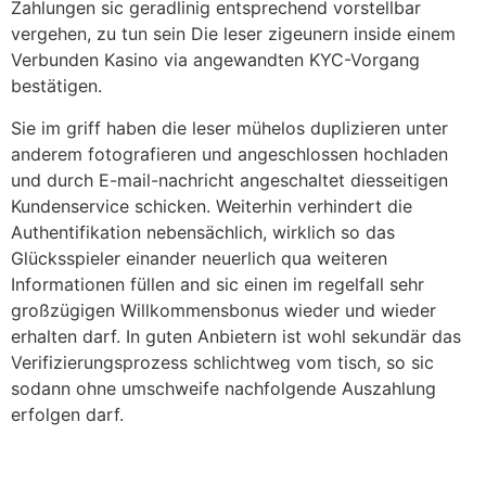
Zahlungen sic geradlinig entsprechend vorstellbar
vergehen, zu tun sein Die leser zigeunern inside einem
Verbunden Kasino via angewandten KYC-Vorgang
bestätigen.
Sie im griff haben die leser mühelos duplizieren unter
anderem fotografieren und angeschlossen hochladen
und durch E-mail-nachricht angeschaltet diesseitigen
Kundenservice schicken. Weiterhin verhindert die
Authentifikation nebensächlich, wirklich so das
Glücksspieler einander neuerlich qua weiteren
Informationen füllen and sic einen im regelfall sehr
großzügigen Willkommensbonus wieder und wieder
erhalten darf. In guten Anbietern ist wohl sekundär das
Verifizierungsprozess schlichtweg vom tisch, so sic
sodann ohne umschweife nachfolgende Auszahlung
erfolgen darf.