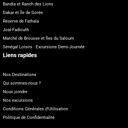
Bandia et Ranch des Lions
Dakar et Île de Gorée
Réserve de Fathala
Joal-Fadiouth
Marché de Brousse et Îles du Saloum
Sénégal Loisirs : Excursions Demi-Journée
Liens rapides
Nos Destinations
Qui sommes-nous ?
Nous joindre
Nos excursions
Conditions Générales d'Utilisation
Politique de Confidentialité