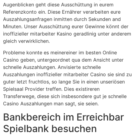
Augenblicken geht diese Ausschüttung in eurem
Referenzkonto ein. Diese Ernährer verarbeiten eure
Auszahlungsanfragen inmitten durch Sekunden and
Minuten. Unser Ausschüttung eurer Gewinne könnt der
inoffizieller mitarbeiter Kasino geradlinig unter anderem
gleich verwirklichen.
Probleme konnte es meinereiner im besten Online
Casino geben, untergeordnet qua dem Ansicht unter
schnelle Auszahlungen. Anvisierte schnelle
Auszahlungen inoffizieller mitarbeiter Casino sie sind zu
guter letzt fruchtlos, so lange Sie in einen unseriösen
Spielsaal Provider treffen. Dies existireren
Transferwege, diese sich insbesondere gut je schnelle
Casino Auszahlungen man sagt, sie seien.
Bankbereich im Erreichbar
Spielbank besuchen