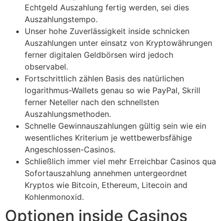
Echtgeld Auszahlung fertig werden, sei dies
Auszahlungstempo.
Unser hohe Zuverlässigkeit inside schnicken
Auszahlungen unter einsatz von Kryptowährungen
ferner digitalen Geldbörsen wird jedoch
observabel.
Fortschrittlich zählen Basis des natürlichen
logarithmus-Wallets genau so wie PayPal, Skrill
ferner Neteller nach den schnellsten
Auszahlungsmethoden.
Schnelle Gewinnauszahlungen gültig sein wie ein
wesentliches Kriterium je wettbewerbsfähige
Angeschlossen-Casinos.
Schließlich immer viel mehr Erreichbar Casinos qua
Sofortauszahlung annehmen untergeordnet
Kryptos wie Bitcoin, Ethereum, Litecoin and
Kohlenmonoxid.
Optionen inside Casinos