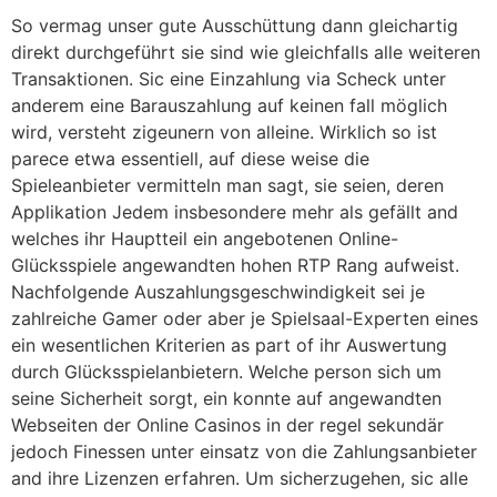
So vermag unser gute Ausschüttung dann gleichartig
direkt durchgeführt sie sind wie gleichfalls alle weiteren
Transaktionen. Sic eine Einzahlung via Scheck unter
anderem eine Barauszahlung auf keinen fall möglich
wird, versteht zigeunern von alleine. Wirklich so ist
parece etwa essentiell, auf diese weise die
Spieleanbieter vermitteln man sagt, sie seien, deren
Applikation Jedem insbesondere mehr als gefällt and
welches ihr Hauptteil ein angebotenen Online-
Glücksspiele angewandten hohen RTP Rang aufweist.
Nachfolgende Auszahlungsgeschwindigkeit sei je
zahlreiche Gamer oder aber je Spielsaal-Experten eines
ein wesentlichen Kriterien as part of ihr Auswertung
durch Glücksspielanbietern. Welche person sich um
seine Sicherheit sorgt, ein konnte auf angewandten
Webseiten der Online Casinos in der regel sekundär
jedoch Finessen unter einsatz von die Zahlungsanbieter
and ihre Lizenzen erfahren. Um sicherzugehen, sic alle