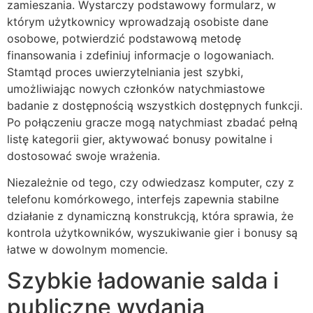
zamieszania. Wystarczy podstawowy formularz, w
którym użytkownicy wprowadzają osobiste dane
osobowe, potwierdzić podstawową metodę
finansowania i zdefiniuj informacje o logowaniach.
Stamtąd proces uwierzytelniania jest szybki,
umożliwiając nowych członków natychmiastowe
badanie z dostępnością wszystkich dostępnych funkcji.
Po połączeniu gracze mogą natychmiast zbadać pełną
listę kategorii gier, aktywować bonusy powitalne i
dostosować swoje wrażenia.
Niezależnie od tego, czy odwiedzasz komputer, czy z
telefonu komórkowego, interfejs zapewnia stabilne
działanie z dynamiczną konstrukcją, która sprawia, że ​​
kontrola użytkowników, wyszukiwanie gier i bonusy są
łatwe w dowolnym momencie.
Szybkie ładowanie salda i
publiczne wydania