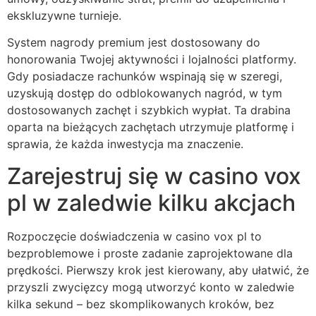
ekskluzywne turnieje.
System nagrody premium jest dostosowany do
honorowania Twojej aktywności i lojalności platformy.
Gdy posiadacze rachunków wspinają się w szeregi,
uzyskują dostęp do odblokowanych nagród, w tym
dostosowanych zachęt i szybkich wypłat. Ta drabina
oparta na bieżących zachętach utrzymuje platformę i
sprawia, że ​​każda inwestycja ma znaczenie.
Zarejestruj się w casino vox
pl w zaledwie kilku akcjach
Rozpoczęcie doświadczenia w casino vox pl to
bezproblemowe i proste zadanie zaprojektowane dla
prędkości. Pierwszy krok jest kierowany, aby ułatwić, że
przyszli zwycięzcy mogą utworzyć konto w zaledwie
kilka sekund – bez skomplikowanych kroków, bez