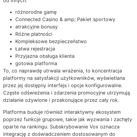
od innych:
różnorodne gamę
Connected Casino & amp; Pakiet sportowy
atrakcyjne bonusy
Różne płatności
Kompleksowe bezpieczeństwo
Łatwa rejestracja
Przyjazna obsługa klienta
gotowa platforma
To, co naprawdę utrwala wrażenia, to koncentracja
platformy na satysfakcji użytkowników, wyświetlana
przez jej dostępny interfejs i opcje konfigurowalne.
Częste odświeżenia i zdarzenia promocyjne utrzymują
działanie ożywione i przekonujące przez cały rok.
Platforma buduje również interaktywny ekosystem
poprzez funkcje grupowe, takie jak wyzwania i zachęty
oparte na rankingu. Subskrybowanie Vox oznacza
integrację z doświadczeniem dostosowanym do