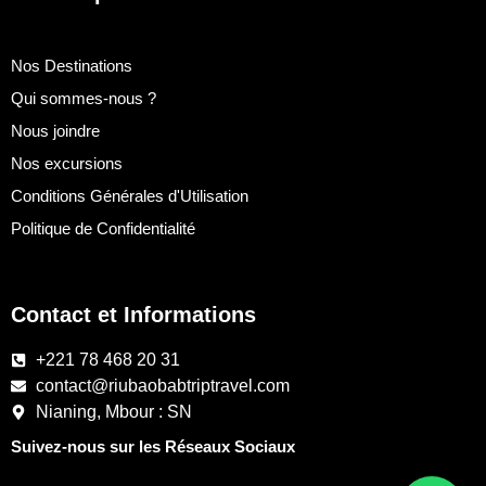
Nos Destinations
Qui sommes-nous ?
Nous joindre
Nos excursions
Conditions Générales d'Utilisation
Politique de Confidentialité
Contact et Informations
+221 78 468 20 31
contact@riubaobabtriptravel.com
Nianing, Mbour : SN
Suivez-nous sur les Réseaux Sociaux