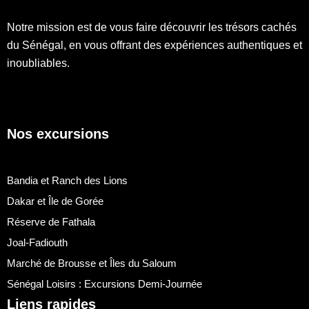
Notre mission est de vous faire découvrir les trésors cachés
du Sénégal, en vous offrant des expériences authentiques et
inoubliables.
Nos excursions
Bandia et Ranch des Lions
Dakar et Île de Gorée
Réserve de Fathala
Joal-Fadiouth
Marché de Brousse et Îles du Saloum
Sénégal Loisirs : Excursions Demi-Journée
Liens rapides