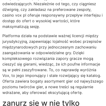
odwiedzających. Niezależnie od tego, czy ciągniesz
dźwignię, czy zakładasz na preferowane zespoły,
casino vox pl oferuje responsywny przepływ interfejsu i
dostęp do ofert o wysokiej wartości, które
maksymalizują sesję.
Platforma działa na podstawie ważnej licencji między
jurysdykcyjną, zapewniając lojalność wobec przepisów
międzynarodowych przy jednoczesnym zachowaniu
zaangażowania w odpowiedzialne gry. Dzięki
kompleksowego rozwiązania zapory gracze mogą
cieszyć się gierami, wiedząc, że ich poufne informacje
są w pełni zaszyfrowane. To, co naprawdę wyróżnia
Vox, to jego imponujący i stale rozwijający się katalog.
Oferta zawiera bogaty asortyment gier od najwyższego
poziomu twórców gier, a nowe treści są regularnie
wdrażane, aby oferować ekscytującą ofertę.
zanurz się w nie tylko