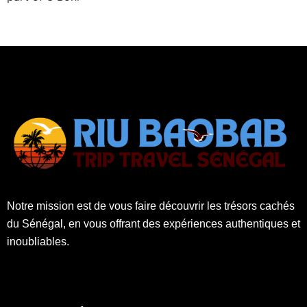
Notre mission est de vous faire découvrir les trésors cachés
du Sénégal, en vous offrant des expériences authentiques et
inoubliables.