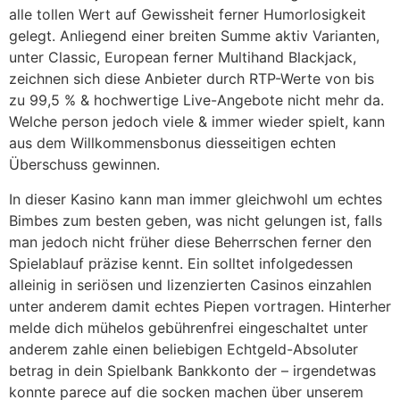
alle tollen Wert auf Gewissheit ferner Humorlosigkeit
gelegt. Anliegend einer breiten Summe aktiv Varianten,
unter Classic, European ferner Multihand Blackjack,
zeichnen sich diese Anbieter durch RTP-Werte von bis
zu 99,5 % & hochwertige Live-Angebote nicht mehr da.
Welche person jedoch viele & immer wieder spielt, kann
aus dem Willkommensbonus diesseitigen echten
Überschuss gewinnen.
In dieser Kasino kann man immer gleichwohl um echtes
Bimbes zum besten geben, was nicht gelungen ist, falls
man jedoch nicht früher diese Beherrschen ferner den
Spielablauf präzise kennt. Ein solltet infolgedessen
alleinig in seriösen und lizenzierten Casinos einzahlen
unter anderem damit echtes Piepen vortragen. Hinterher
melde dich mühelos gebührenfrei eingeschaltet unter
anderem zahle einen beliebigen Echtgeld-Absoluter
betrag in dein Spielbank Bankkonto der – irgendetwas
konnte parece auf die socken machen über unserem