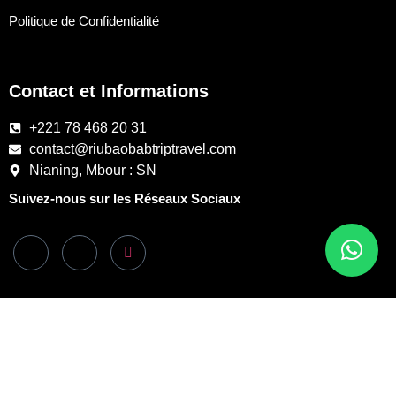
Politique de Confidentialité
Contact et Informations
+221 78 468 20 31
contact@riubaobabtriptravel.com
Nianing, Mbour : SN
Suivez-nous sur les Réseaux Sociaux
© 2024. Riu Baobab Trip Travel - Tout droit réservé
Conception par
JC Agence