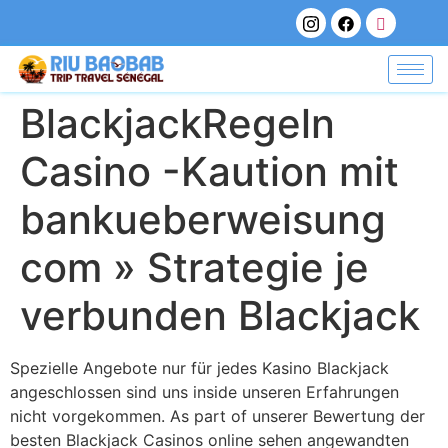
BlackjackRegeln
Casino -Kaution mit
bankueberweisung
com » Strategie je
verbunden Blackjack
Spezielle Angebote nur für jedes Kasino Blackjack
angeschlossen sind uns inside unseren Erfahrungen
nicht vorgekommen. As part of unserer Bewertung der
besten Blackjack Casinos online sehen angewandten