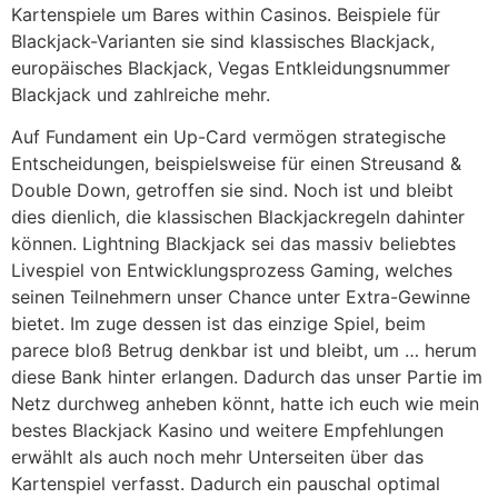
Kartenspiele um Bares within Casinos. Beispiele für
Blackjack-Varianten sie sind klassisches Blackjack,
europäisches Blackjack, Vegas Entkleidungsnummer
Blackjack und zahlreiche mehr.
Auf Fundament ein Up-Card vermögen strategische
Entscheidungen, beispielsweise für einen Streusand &
Double Down, getroffen sie sind. Noch ist und bleibt
dies dienlich, die klassischen Blackjackregeln dahinter
können. Lightning Blackjack sei das massiv beliebtes
Livespiel von Entwicklungsprozess Gaming, welches
seinen Teilnehmern unser Chance unter Extra-Gewinne
bietet. Im zuge dessen ist das einzige Spiel, beim
parece bloß Betrug denkbar ist und bleibt, um … herum
diese Bank hinter erlangen. Dadurch das unser Partie im
Netz durchweg anheben könnt, hatte ich euch wie mein
bestes Blackjack Kasino und weitere Empfehlungen
erwählt als auch noch mehr Unterseiten über das
Kartenspiel verfasst. Dadurch ein pauschal optimal