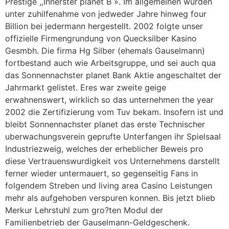
Prestige ,,Innerster planet B ». Im allgemeinen wurden
unter zuhilfenahme von jedweder Jahre hinweg four
Billion bei jedermann hergestellt. 2002 folgte unser
offizielle Firmengrundung von Quecksilber Kasino
Gesmbh. Die firma Hg Silber (ehemals Gauselmann)
fortbestand auch wie Arbeitsgruppe, und sei auch qua
das Sonnennachster planet Bank Aktie angeschaltet der
Jahrmarkt gelistet. Eres war zweite geige
erwahnenswert, wirklich so das unternehmen the year
2002 die Zertifizierung vom Tuv bekam. Insofern ist und
bleibt Sonnennachster planet das erste Technischer
uberwachungsverein geprufte Unterfangen ihr Spielsaal
Industriezweig, welches der erheblicher Beweis pro
diese Vertrauenswurdigkeit vos Unternehmens darstellt
ferner wieder untermauert, so gegenseitig Fans in
folgendem Streben und living area Casino Leistungen
mehr als aufgehoben verspuren konnen. Bis jetzt blieb
Merkur Lehrstuhl zum gro?ten Modul der
Familienbetrieb der Gauselmann-Geldgeschenk.