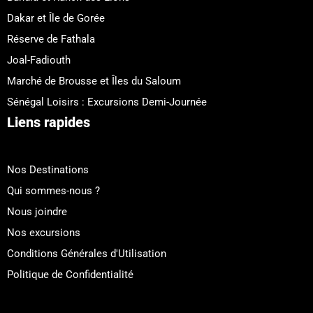
Dakar et Île de Gorée
Réserve de Fathala
Joal-Fadiouth
Marché de Brousse et Îles du Saloum
Sénégal Loisirs : Excursions Demi-Journée
Liens rapides
Nos Destinations
Qui sommes-nous ?
Nous joindre
Nos excursions
Conditions Générales d'Utilisation
Politique de Confidentialité