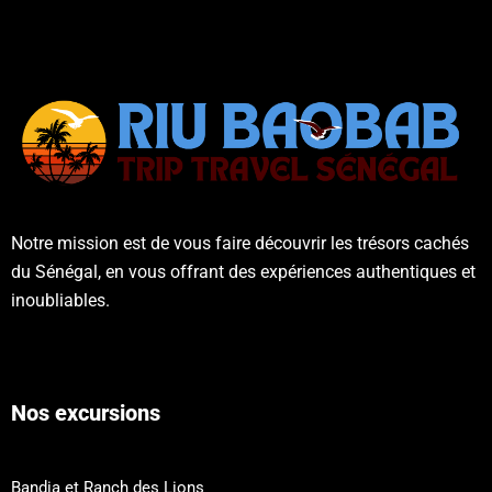
Notre mission est de vous faire découvrir les trésors cachés
du Sénégal, en vous offrant des expériences authentiques et
inoubliables.
Nos excursions
Bandia et Ranch des Lions