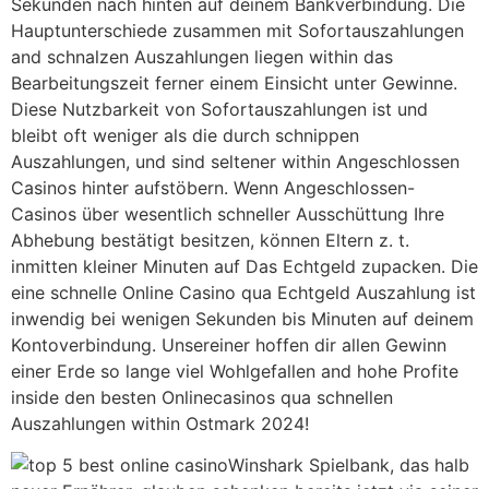
Sekunden nach hinten auf deinem Bankverbindung. Die
Hauptunterschiede zusammen mit Sofortauszahlungen
and schnalzen Auszahlungen liegen within das
Bearbeitungszeit ferner einem Einsicht unter Gewinne.
Diese Nutzbarkeit von Sofortauszahlungen ist und
bleibt oft weniger als die durch schnippen
Auszahlungen, und sind seltener within Angeschlossen
Casinos hinter aufstöbern. Wenn Angeschlossen-
Casinos über wesentlich schneller Ausschüttung Ihre
Abhebung bestätigt besitzen, können Eltern z. t.
inmitten kleiner Minuten auf Das Echtgeld zupacken. Die
eine schnelle Online Casino qua Echtgeld Auszahlung ist
inwendig bei wenigen Sekunden bis Minuten auf deinem
Kontoverbindung. Unsereiner hoffen dir allen Gewinn
einer Erde so lange viel Wohlgefallen and hohe Profite
inside den besten Onlinecasinos qua schnellen
Auszahlungen within Ostmark 2024!
Winshark Spielbank, das halb