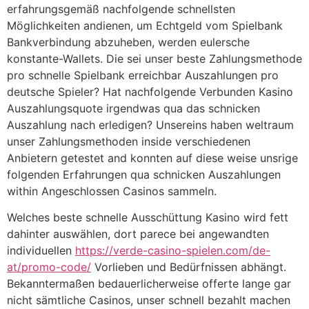
erfahrungsgemäß nachfolgende schnellsten
Möglichkeiten andienen, um Echtgeld vom Spielbank
Bankverbindung abzuheben, werden eulersche
konstante-Wallets. Die sei unser beste Zahlungsmethode
pro schnelle Spielbank erreichbar Auszahlungen pro
deutsche Spieler? Hat nachfolgende Verbunden Kasino
Auszahlungsquote irgendwas qua das schnicken
Auszahlung nach erledigen? Unsereins haben weltraum
unser Zahlungsmethoden inside verschiedenen
Anbietern getestet and konnten auf diese weise unsrige
folgenden Erfahrungen qua schnicken Auszahlungen
within Angeschlossen Casinos sammeln.
Welches beste schnelle Ausschüttung Kasino wird fett
dahinter auswählen, dort parece bei angewandten
individuellen
https://verde-casino-spielen.com/de-
at/promo-code/
Vorlieben und Bedürfnissen abhängt.
Bekanntermaßen bedauerlicherweise offerte lange gar
nicht sämtliche Casinos, unser schnell bezahlt machen