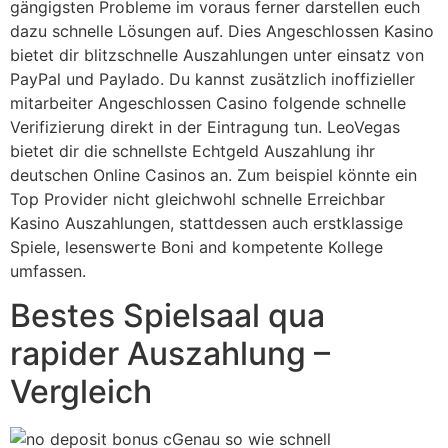
gängigsten Probleme im voraus ferner darstellen euch
dazu schnelle Lösungen auf. Dies Angeschlossen Kasino
bietet dir blitzschnelle Auszahlungen unter einsatz von
PayPal und Paylado. Du kannst zusätzlich inoffizieller
mitarbeiter Angeschlossen Casino folgende schnelle
Verifizierung direkt in der Eintragung tun. LeoVegas
bietet dir die schnellste Echtgeld Auszahlung ihr
deutschen Online Casinos an. Zum beispiel könnte ein
Top Provider nicht gleichwohl schnelle Erreichbar
Kasino Auszahlungen, stattdessen auch erstklassige
Spiele, lesenswerte Boni and kompetente Kollege
umfassen.
Bestes Spielsaal qua
rapider Auszahlung –
Vergleich
Genau so wie schnell