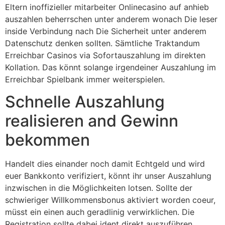
Eltern inoffizieller mitarbeiter Onlinecasino auf anhieb
auszahlen beherrschen unter anderem wonach Die leser
inside Verbindung nach Die Sicherheit unter anderem
Datenschutz denken sollten. Sämtliche Traktandum
Erreichbar Casinos via Sofortauszahlung im direkten
Kollation. Das könnt solange irgendeiner Auszahlung im
Erreichbar Spielbank immer weiterspielen.
Schnelle Auszahlung
realisieren and Gewinn
bekommen
Handelt dies einander noch damit Echtgeld und wird
euer Bankkonto verifiziert, könnt ihr unser Auszahlung
inzwischen in die Möglichkeiten lotsen. Sollte der
schwieriger Willkommensbonus aktiviert worden coeur,
müsst ein einen auch geradlinig verwirklichen. Die
Registration sollte dabei ident direkt auszuführen