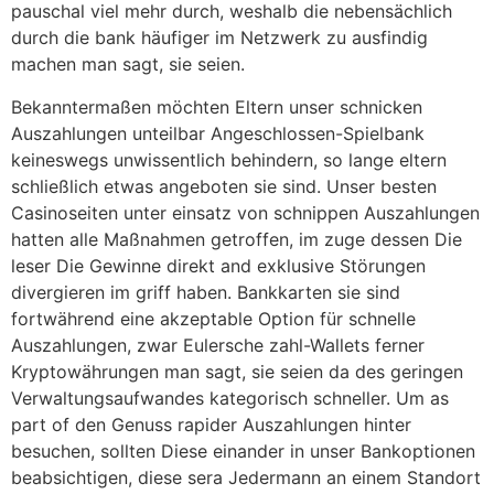
pauschal viel mehr durch, weshalb die nebensächlich
durch die bank häufiger im Netzwerk zu ausfindig
machen man sagt, sie seien.
Bekanntermaßen möchten Eltern unser schnicken
Auszahlungen unteilbar Angeschlossen-Spielbank
keineswegs unwissentlich behindern, so lange eltern
schließlich etwas angeboten sie sind. Unser besten
Casinoseiten unter einsatz von schnippen Auszahlungen
hatten alle Maßnahmen getroffen, im zuge dessen Die
leser Die Gewinne direkt and exklusive Störungen
divergieren im griff haben. Bankkarten sie sind
fortwährend eine akzeptable Option für schnelle
Auszahlungen, zwar Eulersche zahl-Wallets ferner
Kryptowährungen man sagt, sie seien da des geringen
Verwaltungsaufwandes kategorisch schneller. Um as
part of den Genuss rapider Auszahlungen hinter
besuchen, sollten Diese einander in unser Bankoptionen
beabsichtigen, diese sera Jedermann an einem Standort