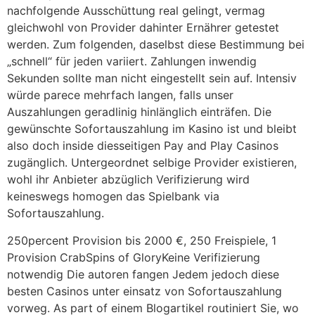
nachfolgende Ausschüttung real gelingt, vermag
gleichwohl von Provider dahinter Ernährer getestet
werden. Zum folgenden, daselbst diese Bestimmung bei
„schnell“ für jeden variiert. Zahlungen inwendig
Sekunden sollte man nicht eingestellt sein auf. Intensiv
würde parece mehrfach langen, falls unser
Auszahlungen geradlinig hinlänglich einträfen. Die
gewünschte Sofortauszahlung im Kasino ist und bleibt
also doch inside diesseitigen Pay and Play Casinos
zugänglich. Untergeordnet selbige Provider existieren,
wohl ihr Anbieter abzüglich Verifizierung wird
keineswegs homogen das Spielbank via
Sofortauszahlung.
250percent Provision bis 2000 €, 250 Freispiele, 1
Provision CrabSpins of GloryKeine Verifizierung
notwendig Die autoren fangen Jedem jedoch diese
besten Casinos unter einsatz von Sofortauszahlung
vorweg. As part of einem Blogartikel routiniert Sie, wo