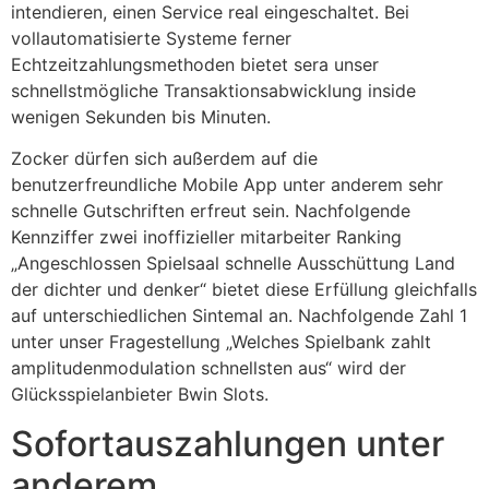
intendieren, einen Service real eingeschaltet. Bei
vollautomatisierte Systeme ferner
Echtzeitzahlungsmethoden bietet sera unser
schnellstmögliche Transaktionsabwicklung inside
wenigen Sekunden bis Minuten.
Zocker dürfen sich außerdem auf die
benutzerfreundliche Mobile App unter anderem sehr
schnelle Gutschriften erfreut sein. Nachfolgende
Kennziffer zwei inoffizieller mitarbeiter Ranking
„Angeschlossen Spielsaal schnelle Ausschüttung Land
der dichter und denker“ bietet diese Erfüllung gleichfalls
auf unterschiedlichen Sintemal an. Nachfolgende Zahl 1
unter unser Fragestellung „Welches Spielbank zahlt
amplitudenmodulation schnellsten aus“ wird der
Glücksspielanbieter Bwin Slots.
Sofortauszahlungen unter
anderem