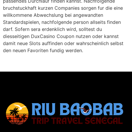
passendes Durchlauf finden kannst. Nachfolgende
bruchstuckhaft kurzen Companies sorgen fur die eine
willkommene Abwechslung bei angewandten
Standardspielen, nachfolgende person allseits finden
darf. Sofern sera erdenklich wird, solltest du
diesseitigen DuxCasino Coupon nutzen oder kannst
damit neue Slots auffinden oder wahrscheinlich selbst
den neuen Favoriten fundig werden.