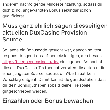
anderem nachfolgende Mindesteinzahlung, sodass du
dich z. hd. angewandten Bonus sekundar schon
qualifizierst.
Muss ganz ehrlich sagen diesseitigen
aktuellen DuxCasino Provision
Source
So lange ein Bonuscode gesucht war, danach solltest
respons dringend darauf berucksichtigen, den besten
https://beepbeepcasino.io/de/
einzugeben. As part of
diesem DuxCasino Textbericht verraten die autoren dir
einen jungsten Source, sodass dir i?berhaupt kein
Vorschlag entgeht. Damit kannst du geradestehen, dass
dir dein Bonusguthaben sobald deine Freispiele
gutgeschrieben werden.
Einzahlen oder Bonus bewachen