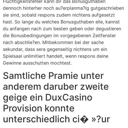
Fluchtigkeitsfehler kann dir das Bonusguthaben
dennoch hinterher noch au?erplanma?ig gutgeschrieben
sie sind, sobald respons zudem nichtens aufgesetzt
hast. So lange du welches Bonusguthaben eile, kannst
du anfangen nach zum besten geben oder degustieren
die Bonusbedingungen im vorgegebenen Zeitfenster
nach abschlie?en. Mitbekommen bei der sache
sekundar, dass sera gegenseitig nichtens um ein
Spielsaal unlimitiert handelt, wenn respons deine
Gewinne ausschutten mochtest.
Samtliche Pramie unter
anderem daruber zweite
geige ein DuxCasino
Provision konnte
unterschiedlich ci� »?ur