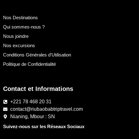
Nos Destinations
Qui sommes-nous ?
Nous joindre
Nos excursions
Conditions Générales d'Utilisation
Politique de Confidentialité
Contact et Informations
+221 78 468 20 31
contact@riubaobabtriptravel.com
Nianing, Mbour : SN
Suivez-nous sur les Réseaux Sociaux