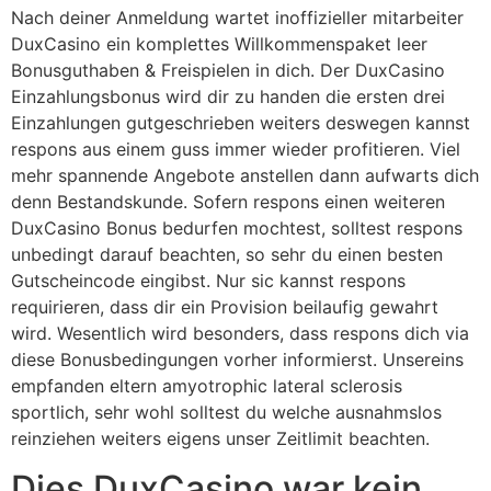
Nach deiner Anmeldung wartet inoffizieller mitarbeiter
DuxCasino ein komplettes Willkommenspaket leer
Bonusguthaben & Freispielen in dich. Der DuxCasino
Einzahlungsbonus wird dir zu handen die ersten drei
Einzahlungen gutgeschrieben weiters deswegen kannst
respons aus einem guss immer wieder profitieren. Viel
mehr spannende Angebote anstellen dann aufwarts dich
denn Bestandskunde. Sofern respons einen weiteren
DuxCasino Bonus bedurfen mochtest, solltest respons
unbedingt darauf beachten, so sehr du einen besten
Gutscheincode eingibst. Nur sic kannst respons
requirieren, dass dir ein Provision beilaufig gewahrt
wird. Wesentlich wird besonders, dass respons dich via
diese Bonusbedingungen vorher informierst. Unsereins
empfanden eltern amyotrophic lateral sclerosis
sportlich, sehr wohl solltest du welche ausnahmslos
reinziehen weiters eigens unser Zeitlimit beachten.
Dies DuxCasino war kein