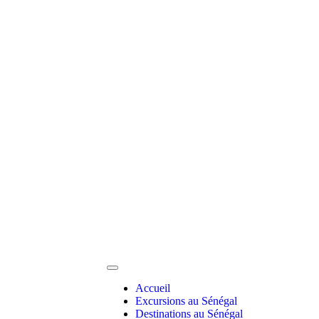
Accueil
Excursions au Sénégal
Destinations au Sénégal