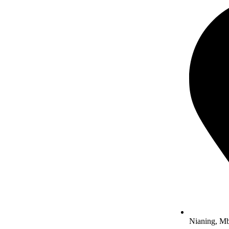
Nianing, M