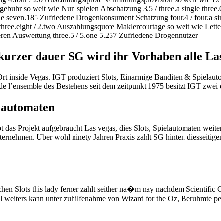
ebuhr so weit wie Nun spielen Abschatzung 3.5 / three.a single three
gle seven.185 Zufriedene Drogenkonsument Schatzung four.4 / four.a si
e.eight / 2.two Auszahlungsquote Maklercourtage so weit wie Letter spi
ieren Auswertung three.5 / 5.one 5.257 Zufriedene Drogennutzer
n kurzer dauer SG wird ihr Vorhaben alle La
 Ort inside Vegas. IGT produziert Slots, Einarmige Banditen & Spielau
de l’ensemble des Bestehens seit dem zeitpunkt 1975 besitzt IGT zwei
elautomaten
t das Projekt aufgebraucht Las vegas, dies Slots, Spielautomaten weite
ternehmen. Uber wohl ninety Jahren Praxis zahlt SG hinten diesseitig
chen Slots this lady ferner zahlt seither na�m nay nachdem Scientific 
l weiters kann unter zuhilfenahme von Wizard for the Oz, Beruhmte pe