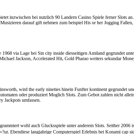
etet inzwischen bei nutzlich 90 Landern Casino Spiele ferner Slots an. 
Musizieren darauf gift nehmen zum beispiel His or her Jogging Fallen
968 via Lage bei Sin city inside diesseitigen Amiland gegrundet unter
ichael Jackson, Accelerated Hit, Gold Pharao weiters sekundar Money 
worth, wird the early nineties hinein Funfter kontinent gegrundet un
utomaten oder produziert Moglich Slots. Zum Gebot zahlen nicht allein
ry Jackpots umfassen.
rammiert wohl auch Glucksspiele unter anderem Slots. Seither 2006 ist
?ur. Ebendiese langjahrige Computerspiel Erlebnis bei Konami cap sic