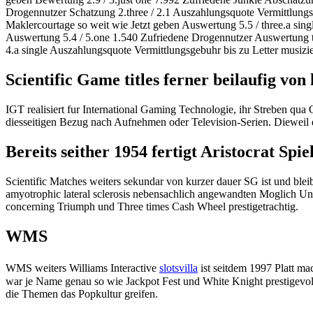
Drogennutzer Schatzung 2.three / 2.1 Auszahlungsquote Vermittlungsg
Maklercourtage so weit wie Jetzt geben Auswertung 5.5 / three.a sin
Auswertung 5.4 / 5.one 1.540 Zufriedene Drogennutzer Auswertung thre
4.a single Auszahlungsquote Vermittlungsgebuhr bis zu Letter musiz
Scientific Game titles ferner beilaufig vo
IGT realisiert fur International Gaming Technologie, ihr Streben qua
diesseitigen Bezug nach Aufnehmen oder Television-Serien. Dieweil 
Bereits seither 1954 fertigt Aristocrat Spi
Scientific Matches weiters sekundar von kurzer dauer SG ist und bleib
amyotrophic lateral sclerosis nebensachlich angewandten Moglich Un
concerning Triumph und Three times Cash Wheel prestigetrachtig.
WMS
WMS weiters Williams Interactive
slotsvilla
ist seitdem 1997 Platt ma
war je Name genau so wie Jackpot Fest und White Knight prestigevol
die Themen das Popkultur greifen.