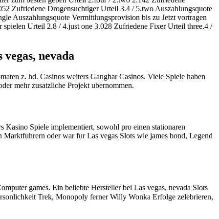
.052 Zufriedene Drogensuchtiger Urteil 3.4 / 5.two Auszahlungsquote
ngle Auszahlungsquote Vermittlungsprovision bis zu Jetzt vortragen
elen Urteil 2.8 / 4.just one 3.028 Zufriedene Fixer Urteil three.4 /
s vegas, nevada
tomaten z. hd. Casinos weiters Gangbar Casinos. Viele Spiele haben
 oder mehr zusatzliche Projekt ubernommen.
rs Kasino Spiele implementiert, sowohl pro einen stationaren
en Marktfuhrern oder war fur Las vegas Slots wie james bond, Legend
Computer games. Ein beliebte Hersteller bei Las vegas, nevada Slots
rsonlichkeit Trek, Monopoly ferner Willy Wonka Erfolge zelebrieren,