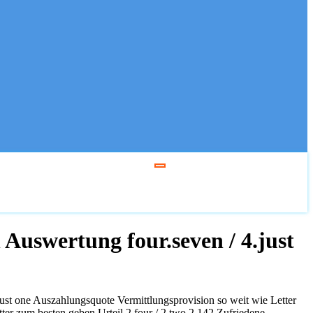
Auswertung four.seven / 4.just
ust one Auszahlungsquote Vermittlungsprovision so weit wie Letter
ter zum besten geben Urteil 2.four / 2.two 2.142 Zufriedene