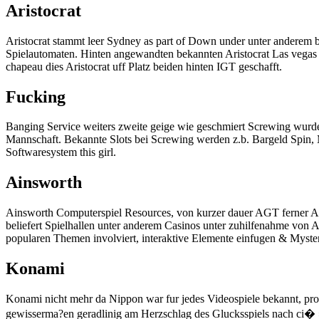
Aristocrat
Aristocrat stammt leer Sydney as part of Down under unter anderem bi
Spielautomaten. Hinten angewandten bekannten Aristocrat Las vegas 
chapeau dies Aristocrat uff Platz beiden hinten IGT geschafft.
Fucking
Banging Service weiters zweite geige wie geschmiert Screwing wurde 1
Mannschaft. Bekannte Slots bei Screwing werden z.b. Bargeld Spin, M
Softwaresystem this girl.
Ainsworth
Ainsworth Computerspiel Resources, von kurzer dauer AGT ferner Ains
beliefert Spielhallen unter anderem Casinos unter zuhilfenahme von A
popularen Themen involviert, interaktive Elemente einfugen & Myste
Konami
Konami nicht mehr da Nippon war fur jedes Videospiele bekannt, prog
gewisserma?en geradlinig am Herzschlag des Glucksspiels nach ci� »