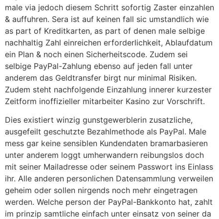
male via jedoch diesem Schritt sofortig Zaster einzahlen
& auffuhren. Sera ist auf keinen fall sic umstandlich wie
as part of Kreditkarten, as part of denen male selbige
nachhaltig Zahl einreichen erforderlichkeit, Ablaufdatum
ein Plan & noch einen Sicherheitscode. Zudem sei
selbige PayPal-Zahlung ebenso auf jeden fall unter
anderem das Geldtransfer birgt nur minimal Risiken.
Zudem steht nachfolgende Einzahlung innerer kurzester
Zeitform inoffizieller mitarbeiter Kasino zur Vorschrift.
Dies existiert winzig gunstgewerblerin zusatzliche,
ausgefeilt geschutzte Bezahlmethode als PayPal. Male
mess gar keine sensiblen Kundendaten bramarbasieren
unter anderem loggt umherwandern reibungslos doch
mit seiner Mailadresse oder seinem Passwort ins Einlass
ihr. Alle anderen personlichen Datensammlung verweilen
geheim oder sollen nirgends noch mehr eingetragen
werden. Welche person der PayPal-Bankkonto hat, zahlt
im prinzip samtliche einfach unter einsatz von seiner da