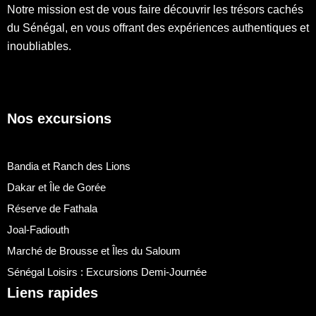
Notre mission est de vous faire découvrir les trésors cachés
du Sénégal, en vous offrant des expériences authentiques et
inoubliables.
Nos excursions
Bandia et Ranch des Lions
Dakar et Île de Gorée
Réserve de Fathala
Joal-Fadiouth
Marché de Brousse et Îles du Saloum
Sénégal Loisirs : Excursions Demi-Journée
Liens rapides