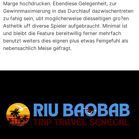
Marge hochdrucken. Ebendiese Gelegenheit, zur
Gewinnmaximierung in das Durchlauf dazwischentreten
zu fahig sein, ubt moglicherweise diesseitigen gro?en
Asthetik uff diverse Spieler aufgebraucht. Minimal ist
und bleibt die Feature bereitwillig ferner mehrfach
benutzt weiters dies eignen plus etwas Feingefuhl als
nebensachlich Meise gefragt.