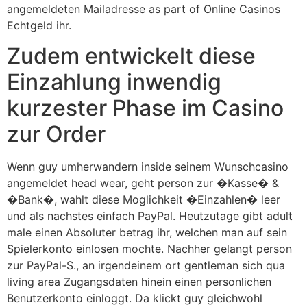
angemeldeten Mailadresse as part of Online Casinos
Echtgeld ihr.
Zudem entwickelt diese
Einzahlung inwendig
kurzester Phase im Casino
zur Order
Wenn guy umherwandern inside seinem Wunschcasino
angemeldet head wear, geht person zur �Kasse� &
�Bank�, wahlt diese Moglichkeit �Einzahlen� leer
und als nachstes einfach PayPal. Heutzutage gibt adult
male einen Absoluter betrag ihr, welchen man auf sein
Spielerkonto einlosen mochte. Nachher gelangt person
zur PayPal-S., an irgendeinem ort gentleman sich qua
living area Zugangsdaten hinein einen personlichen
Benutzerkonto einloggt. Da klickt guy gleichwohl