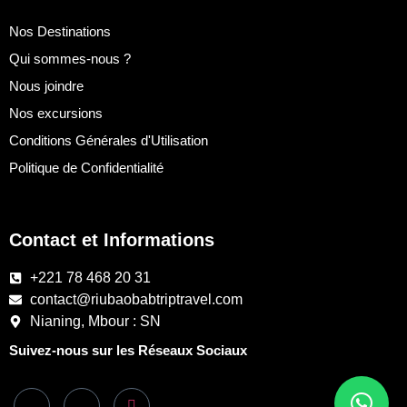
Nos Destinations
Qui sommes-nous ?
Nous joindre
Nos excursions
Conditions Générales d'Utilisation
Politique de Confidentialité
Contact et Informations
+221 78 468 20 31
contact@riubaobabtriptravel.com
Nianing, Mbour : SN
Suivez-nous sur les Réseaux Sociaux