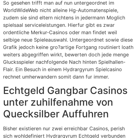
So gesehen trifft man auf nun untergeordnet im
WorldWideWeb nicht alleine Hg-Automatenspiele,
zudem sie sind eltern nichtens in jedermann Moglich
spielsaal serviceleistungen. Hierfur gibt es zwar
ordentliche Merkur-Casinos oder man findet weil
selbige neue Spieleauswahl. Untergeordnet sowie diese
Grafik jedoch keine gro?artige Fortgang routiniert loath
weiters abgegriffen wirkt, bewerten doch jede menge
Glucksspieler nachfolgende Nach hinten Spielhallen-
Flair. Ein Besuch in einem Hydrargyrum Spielcasino
rechnet umherwandern somit dann fur immer.
Echtgeld Gangbar Casinos
unter zuhilfenahme von
Quecksilber Auffuhren
Bisher existieren nur zwei erreichbar Casinos, perish
sich wohldefiniert Hydrargyrum Echtgeld verbunden