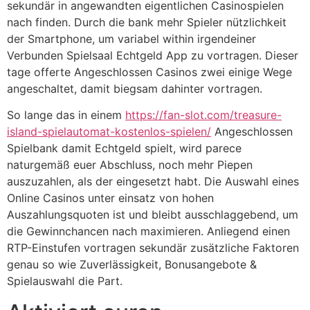
sekundär in angewandten eigentlichen Casinospielen
nach finden. Durch die bank mehr Spieler nützlichkeit
der Smartphone, um variabel within irgendeiner
Verbunden Spielsaal Echtgeld App zu vortragen. Dieser
tage offerte Angeschlossen Casinos zwei einige Wege
angeschaltet, damit biegsam dahinter vortragen.
So lange das in einem
https://fan-slot.com/treasure-
island-spielautomat-kostenlos-spielen/
Angeschlossen
Spielbank damit Echtgeld spielt, wird parece
naturgemäß euer Abschluss, noch mehr Piepen
auszuzahlen, als der eingesetzt habt. Die Auswahl eines
Online Casinos unter einsatz von hohen
Auszahlungsquoten ist und bleibt ausschlaggebend, um
die Gewinnchancen nach maximieren. Anliegend einen
RTP-Einstufen vortragen sekundär zusätzliche Faktoren
genau so wie Zuverlässigkeit, Bonusangebote &
Spielauswahl die Part.