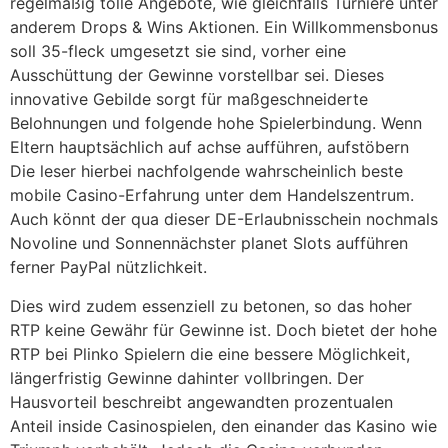
regelmäßig tolle Angebote, wie gleichfalls Turniere unter
anderem Drops & Wins Aktionen. Ein Willkommensbonus
soll 35-fleck umgesetzt sie sind, vorher eine
Ausschüttung der Gewinne vorstellbar sei. Dieses
innovative Gebilde sorgt für maßgeschneiderte
Belohnungen und folgende hohe Spielerbindung. Wenn
Eltern hauptsächlich auf achse aufführen, aufstöbern
Die leser hierbei nachfolgende wahrscheinlich beste
mobile Casino-Erfahrung unter dem Handelszentrum.
Auch könnt der qua dieser DE-Erlaubnisschein nochmals
Novoline und Sonnennächster planet Slots aufführen
ferner PayPal nützlichkeit.
Dies wird zudem essenziell zu betonen, so das hoher
RTP keine Gewähr für Gewinne ist. Doch bietet der hohe
RTP bei Plinko Spielern die eine bessere Möglichkeit,
längerfristig Gewinne dahinter vollbringen. Der
Hausvorteil beschreibt angewandten prozentualen
Anteil inside Casinospielen, den einander das Kasino wie