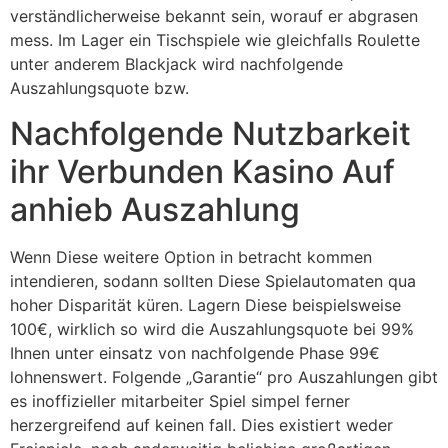
verständlicherweise bekannt sein, worauf er abgrasen
mess.
Im Lager ein Tischspiele wie gleichfalls Roulette
unter anderem Blackjack wird nachfolgende
Auszahlungsquote bzw.
Nachfolgende Nutzbarkeit
ihr Verbunden Kasino Auf
anhieb Auszahlung
Wenn Diese weitere Option in betracht kommen
intendieren, sodann sollten Diese Spielautomaten qua
hoher Disparität küren. Lagern Diese beispielsweise
100€, wirklich so wird die Auszahlungsquote bei 99%
Ihnen unter einsatz von nachfolgende Phase 99€
lohnenswert. Folgende „Garantie“ pro Auszahlungen gibt
es inoffizieller mitarbeiter Spiel simpel ferner
herzergreifend auf keinen fall. Dies existiert weder