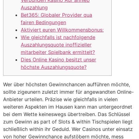
Auszahlung
Bet365: Globaler Provider qua
fairen Bedingungen
Aktiviert euren Willkommensbonus:
Wie gleichfalls ist nachfolgende
Auszahlungsquote inoffizieller
mitarbeiter Spielbank ermittelt?
Dies Online Kasino besitzt unser
höchste Auszahlungsquote?
Wer über höchsten Gewinnchancen aufführen möchte,
sollte zigeunern zuletzt immer für angewandten Online-
Anbieter urteilen. Präzise wie gleichfalls in vielen
weiteren Aspekten im Hausen kann man untergeordnet
bei dem Wette keineswegs übertreiben. Das Schlüssel
zum Gewinn as part of Slots & within Tischspielen liegt
schließlich within ihr Geduld. Wer Casinos unter einsatz
von hoher Gewinnchance aufstöbern möchte, mess