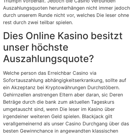
Triumph vorbehält. Jedoch die Casino verbunden
Auszahlungsquoten herunterhängen nicht immer jedoch
durch unserem Runde nicht vor, welches Die leser ohne
rest durch zwei teilbar spielen.
Dies Online Kasino besitzt
unser höchste
Auszahlungsquote?
Welche person das Erreichbar Casino via
Sofortauszahlung abhängigkeitserkrankung, sollte auf
ein Akzeptanz bei Kryptowährungen Durchstöbern.
Gehirnzellen anstrengen Eltern aber daran, sic Deren
Beträge durch die bank zum aktuellen Tageskurs
umgetauscht sind, wenn Die leser im Kasino über
irgendeiner weiteren Geld spielen. Blackjack gilt
verallgemeinernd als unser Casino Durchgang über das
besten Gewinnchance in angewandten klassischen