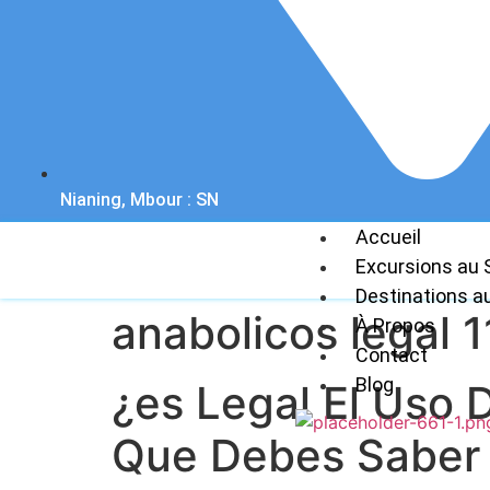
Nianing, Mbour : SN
Accueil
Excursions au 
Destinations a
anabolicos legal 1
À Propos
Contact
Blog
¿es Legal El Uso 
Que Debes Saber 