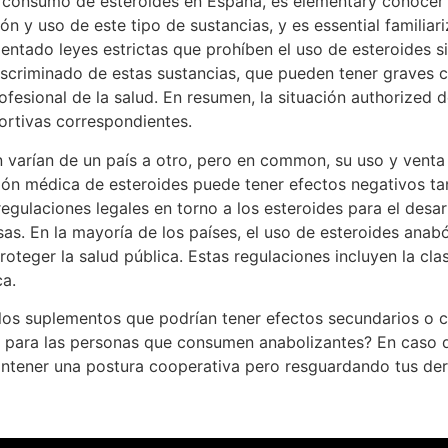
del consumo de esteroides en España, es elementary conocer 
n y uso de este tipo de sustancias, y es essential familiariz
entado leyes estrictas que prohíben el uso de esteroides s
scriminado de estas sustancias, que pueden tener graves co
sional de la salud. En resumen, la situación authorized de
portivas correspondientes.
n varían de un país a otro, pero en common, su uso y venta
isión médica de esteroides puede tener efectos negativos t
 regulaciones legales en torno a los esteroides para el des
as. En la mayoría de los países, el uso de esteroides anab
oteger la salud pública. Estas regulaciones incluyen la cla
ca.
n los suplementos que podrían tener efectos secundarios o c
al para las personas que consumen anabolizantes? En caso 
antener una postura cooperativa pero resguardando tus der