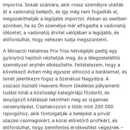
importra. Sokak számára, akik rossz személyre utalták
át a vadonatúj belépőt, és így még nem fogadták el,
megszakíthatják a legújabb importot.
Abban az esetben
azonban, ha az Ön személye már elfogadta a vadonatúj
idézetet, a vadonatúj átvitel valójában a legújabb, és
előfordulhat, hogy nehezen tudja megszüntetni.
A Monacói Hatalmas Prix friss hétvégéjét pedig egy
gyönyörű hajóból nézhetjük meg, és a lélegzetelállító
személyzet enyhén elkészítette. Feltételezem, hogy a
következő évben még egyszer elhozod a barátaimat, és
ismét jelentkezni fogsz a Szenátusi Nagydíjra. A
csúcsot tisztelő Heavens Room tökéletes pályamenti
tudást kínál a közösségi kategóriájú főzésről, és
lenyűgöző kilátással tekintheti meg az izgalmas
versenylépést. Csatlakozzon a több mint 200 000
rajongóhoz, akik fontolgatják a belépést a privát
utazási csomagokért, a korai előretörő profikért, és
előfordulhat, hogy bennfentes értékesítést végeznek –