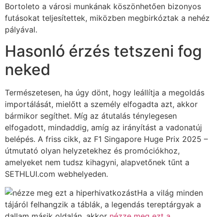
Bortoleto a városi munkának köszönhetően bizonyos
futásokat teljesítettek, miközben megbirkóztak a nehéz
pályával.
Hasonló érzés tetszeni fog
neked
Természetesen, ha úgy dönt, hogy leállítja a megoldás
importálását, mielőtt a személy elfogadta azt, akkor
bármikor segíthet. Míg az átutalás ténylegesen
elfogadott, mindaddig, amíg az irányítást a vadonatúj
belépés. A friss cikk, az F1 Singapore Huge Prix 2025 –
útmutató olyan helyzetekhez és promóciókhoz,
amelyeket nem tudsz kihagyni, alapvetőnek tűnt a
SETHLUI.com webhelyeden.
Ha a világ minden
tájáról felhangzik a táblák, a legendás tereptárgyak a
dallam másik oldalán, akkor
nézze meg ezt a