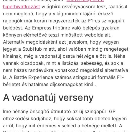
hiperhivatkozást
világhírű ösvényvacsora lesz, ráadásul
nem meglepő, hogy a világ minden tájáról érkező
rajongók már korán megszerezték az F1-es szingapúri
belépést. Az Empress tribünre való belépés gyakran
könnyen elérhetővé teszi minősített weboldalait.
Alternatív megoldásként azt javaslom, hogy vegyen
jegyet a StubHub miatt, ahol valóban mindig rengeteget
kínálnak, még a vadonatúj csata hétvége előtt is. Néha
vannak olcsóbbak, mint a listázási sebesség, és sok a
nem házas randevúkra vonatkozó megoldási alternatíva
is. A Battle Experience számos szingapúri formális F1-
bérletet és hatalmas díjcsomagokat kínál.
A vadonatúj verseny
Íme néhány önsegítő útmutató az új szingapúri GP
öltözködési kódjához, hogy sokkal több ötleted legyen
arról, hogy mit érdemes viselned a hétvége mellett. A