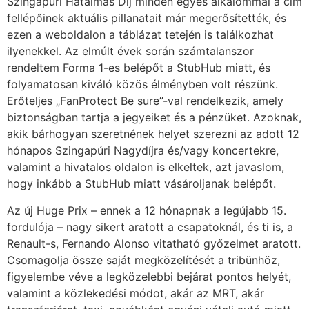
Szingapúri Hatalmas Díj minden egyes alkalommal a cím
fellépőinek aktuális pillanatait már megerősítették, és
ezen a weboldalon a táblázat tetején is találkozhat
ilyenekkel. Az elmúlt évek során számtalanszor
rendeltem Forma 1-es belépőt a StubHub miatt, és
folyamatosan kiváló közös élményben volt részünk.
Erőteljes „FanProtect Be sure”-val rendelkezik, amely
biztonságban tartja a jegyeiket és a pénzüket. Azoknak,
akik bárhogyan szeretnének helyet szerezni az adott 12
hónapos Szingapúri Nagydíjra és/vagy koncertekre,
valamint a hivatalos oldalon is elkeltek, azt javaslom,
hogy inkább a StubHub miatt vásároljanak belépőt.
Az új Huge Prix – ennek a 12 hónapnak a legújabb 15.
fordulója – nagy sikert aratott a csapatoknál, és ti is, a
Renault-s, Fernando Alonso vitatható győzelmet aratott.
Csomagolja össze saját megközelítését a tribünhöz,
figyelembe véve a legközelebbi bejárat pontos helyét,
valamint a közlekedési módot, akár az MRT, akár