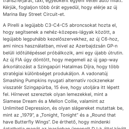
transzferjárat, taxi, egyébként egyéni vételi autó miatt.
Kérjük, foglaljon több órát egyedül, hogy elérje az új
Marina Bay Street Circuit-et.
A Pirelli a legújabb C3-C4-C5 abroncsokat hozta el,
hogy segítsenek a nehéz-közepes-lágyak között, a
legújabb legpuhább kezelőszervekhez, az új C6-hoz,
ami nincs használatban, mivel az Azerbajdzsán GP-n
belüli időtúllépéssel próbálkozik, ami egy újabb útrutin.
Az új FIA úgy döntött, hogy megemeli az új gap-way
árkorlátozást a Szingapúri Hatalmas Díjra, hogy több
stratégiai különbséget produkáljon. A vadonatúj
Smashing Pumpkins nyugati alternatív rockzenekar
visszatér Szingapúrba, 15 éve, hogy utoljára itt lépett
fel. Hírnevet szereztek olyan lemezekkel, mint a
Siamese Dream és a Mellon Collie, valamint az
Unlimited Depression, és olyan slágereket mutattak be,
mint az „1979”, a „Tonight, Tonight” és a „Round that
have Butterfly Wings”. De érthető, hogy mindenki
áztathatja magát az iparágban ünnepelt DJ-k által kínált