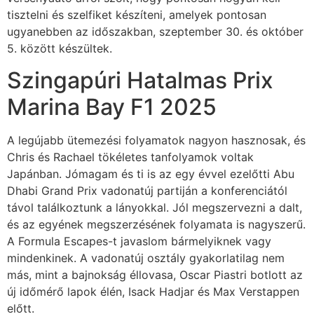
tisztelni és szelfiket készíteni, amelyek pontosan
ugyanebben az időszakban, szeptember 30. és október
5. között készültek.
Szingapúri Hatalmas Prix
Marina Bay F1 2025
A legújabb ütemezési folyamatok nagyon hasznosak, és
Chris és Rachael tökéletes tanfolyamok voltak
Japánban. Jómagam és ti is az egy évvel ezelőtti Abu
Dhabi Grand Prix vadonatúj partiján a konferenciától
távol találkoztunk a lányokkal. Jól megszervezni a dalt,
és az egyének megszerzésének folyamata is nagyszerű.
A Formula Escapes-t javaslom bármelyiknek vagy
mindenkinek. A vadonatúj osztály gyakorlatilag nem
más, mint a bajnokság éllovasa, Oscar Piastri botlott az
új időmérő lapok élén, Isack Hadjar és Max Verstappen
előtt.