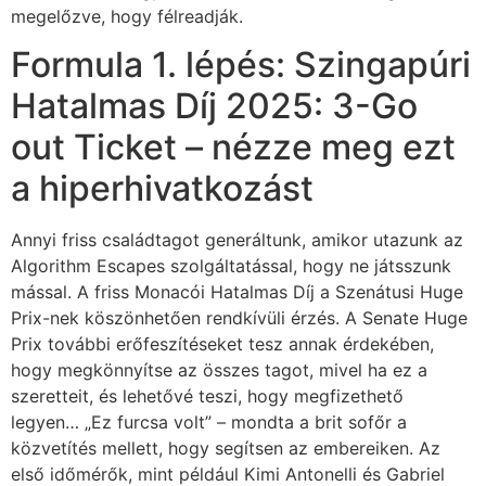
megelőzve, hogy félreadják.
Formula 1. lépés: Szingapúri
Hatalmas Díj 2025: 3-Go
out Ticket – nézze meg ezt
a hiperhivatkozást
Annyi friss családtagot generáltunk, amikor utazunk az
Algorithm Escapes szolgáltatással, hogy ne játsszunk
mással. A friss Monacói Hatalmas Díj a Szenátusi Huge
Prix-nek köszönhetően rendkívüli érzés. A Senate Huge
Prix további erőfeszítéseket tesz annak érdekében,
hogy megkönnyítse az összes tagot, mivel ha ez a
szeretteit, és lehetővé teszi, hogy megfizethető
legyen… „Ez furcsa volt” – mondta a brit sofőr a
közvetítés mellett, hogy segítsen az embereiken. Az
első időmérők, mint például Kimi Antonelli és Gabriel