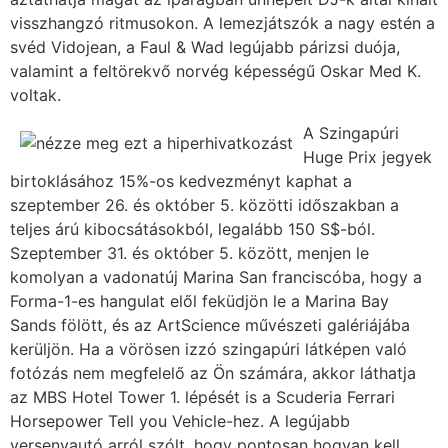
visszhangzó ritmusokon. A lemezjátszók a nagy estén a
svéd Vidojean, a Faul & Wad legújabb párizsi duója,
valamint a feltörekvő norvég képességű Oskar Med K.
voltak.
A Szingapúri
Huge Prix jegyek
birtoklásához 15%-os kedvezményt kaphat a
szeptember 26. és október 5. közötti időszakban a
teljes árú kibocsátásokból, legalább 150 S$-ból.
Szeptember 31. és október 5. között, menjen le
komolyan a vadonatúj Marina San franciscóba, hogy a
Forma-1-es hangulat elől feküdjön le a Marina Bay
Sands fölött, és az ArtScience művészeti galériájába
kerüljön. Ha a vörösen izzó szingapúri látképen való
fotózás nem megfelelő az Ön számára, akkor láthatja
az MBS Hotel Tower 1. lépését is a Scuderia Ferrari
Horsepower Tell you Vehicle-hez. A legújabb
versenyautó arról szólt, hogy pontosan hogyan kell