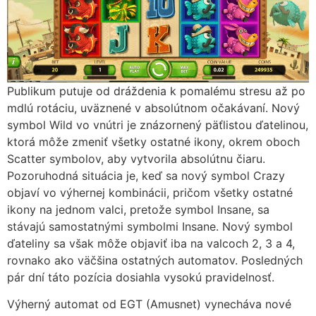
Publikum putuje od dráždenia k pomalému stresu až po
mdlú rotáciu, uväznené v absolútnom očakávaní. Nový
symbol Wild vo vnútri je znázornený päťlistou ďatelinou,
ktorá môže zmeniť všetky ostatné ikony, okrem oboch
Scatter symbolov, aby vytvorila absolútnu čiaru.
Pozoruhodná situácia je, keď sa nový symbol Crazy
objaví vo výhernej kombinácii, pričom všetky ostatné
ikony na jednom valci, pretože symbol Insane, sa
stávajú samostatnými symbolmi Insane. Nový symbol
ďateliny sa však môže objaviť iba na valcoch 2, 3 a 4,
rovnako ako väčšina ostatných automatov. Posledných
pár dní táto pozícia dosiahla vysokú pravidelnosť.
Výherný automat od EGT (Amusnet) vynecháva nové