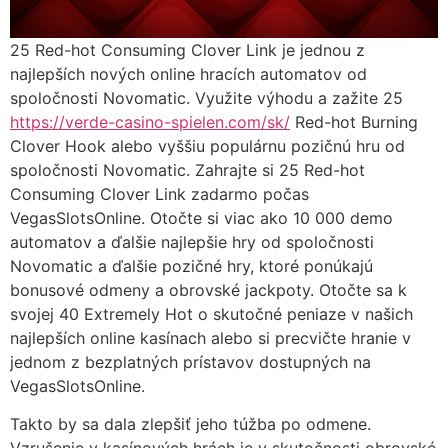
25 Red-hot Consuming Clover Link je jednou z
najlepších nových online hracích automatov od
spoločnosti Novomatic. Využite výhodu a zažite 25
https://verde-casino-spielen.com/sk/
Red-hot Burning
Clover Hook alebo vyššiu populárnu pozičnú hru od
spoločnosti Novomatic. Zahrajte si 25 Red-hot
Consuming Clover Link zadarmo počas
VegasSlotsOnline. Otočte si viac ako 10 000 demo
automatov a ďalšie najlepšie hry od spoločnosti
Novomatic a ďalšie pozičné hry, ktoré ponúkajú
bonusové odmeny a obrovské jackpoty. Otočte sa k
svojej 40 Extremely Hot o skutočné peniaze v našich
najlepších online kasínach alebo si precvičte hranie v
jednom z bezplatných prístavov dostupných na
VegasSlotsOnline.
Takto by sa dala zlepšiť jeho túžba po odmene.