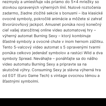
nezmysly a umiestňuje vás priamo do 5×4 mriežky so
stovkou opravených výherných línií. Nulové roztočenia
zadarmo, žiadne zložité sekcie s bonusmi – iba klasické
ovocné symboly, pokročilé animácie a môžete si zahrať
štvorúrovňový jackpot. Amusnet ponúka nový konečný
cieľ vašej starožitnej online video automatovej hry –
výherný automat Burning Sexy – ktorý kombinuje
šťastné symboly a ovocné chute v inom hernom zážitku.
Tento 5-valcový video automat s 5 opravenými tvarmi
ponúka celkovo jedenásť symbolov a rastúci Wild a dva
symboly Spread. Neváhajte – ponáhľajte sa do nášho
video automatu Burning Sexy a pripravte sa na
skutočné výhry. Consuming Sexy je slávna výherná hra
od EGT (Euro Game Tech) s vintage ovocnou témou a
šťastnými symbolmi.