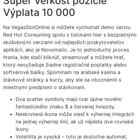
Super Veľkosť pozície
Výplata 10 000
Na VegasSlotOnline si môžete vychutnať demo verziu
Red Hot Consuming spolu s tisíckami hier s bezplatnými
skúšobnými verziami od najlepších poskytovateľov
aplikácií, ako je Novomatic. Je to jednoduchý proces
hrania, kde stačí kliknúť, streamovať a môžete hrať,
ktorý nevyžaduje žiadne registračné poplatky alebo
softvérové ​​balíky. Spomínam na arabské kasína a
stávkové stránky a kurzy, aby ste sa oboznámili s
miestnymi predpismi o stávkovaní.
Dva scatter symboly majú tvar úplne nového
fantastického znaku $ a červenej hviezdy.
Neskrotená ikona môže viesť k výhernej integrácii
na jednej výhernej línii, ak už nájdete dve rovnaké
ikony.
Volatilita je vysoká – toto je skutočne automat,