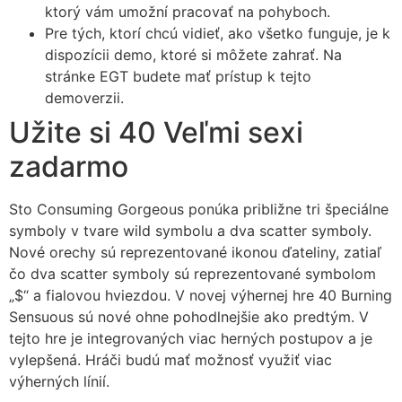
ktorý vám umožní pracovať na pohyboch.
Pre tých, ktorí chcú vidieť, ako všetko funguje, je k
dispozícii demo, ktoré si môžete zahrať. Na
stránke EGT budete mať prístup k tejto
demoverzii.
Užite si 40 Veľmi sexi
zadarmo
Sto Consuming Gorgeous ponúka približne tri špeciálne
symboly v tvare wild symbolu a dva scatter symboly.
Nové orechy sú reprezentované ikonou ďateliny, zatiaľ
čo dva scatter symboly sú reprezentované symbolom
„$“ a fialovou hviezdou. V novej výhernej hre 40 Burning
Sensuous sú nové ohne pohodlnejšie ako predtým. V
tejto hre je integrovaných viac herných postupov a je
vylepšená. Hráči budú mať možnosť využiť viac
výherných línií.