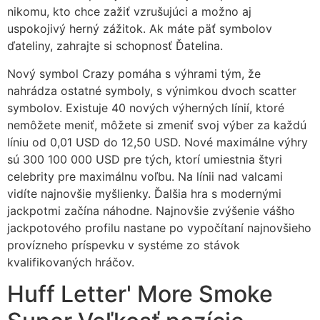
nikomu, kto chce zažiť vzrušujúci a možno aj
uspokojivý herný zážitok. Ak máte päť symbolov
ďateliny, zahrajte si schopnosť Ďatelina.
Nový symbol Crazy pomáha s výhrami tým, že
nahrádza ostatné symboly, s výnimkou dvoch scatter
symbolov.
Existuje 40 nových výherných línií, ktoré
nemôžete meniť, môžete si zmeniť svoj výber za každú
líniu od 0,01 USD do 12,50 USD. Nové maximálne výhry
sú 300 100 000 USD pre tých, ktorí umiestnia štyri
celebrity pre maximálnu voľbu. Na línii nad valcami
vidíte najnovšie myšlienky. Ďalšia hra s modernými
jackpotmi začína náhodne. Najnovšie zvýšenie vášho
jackpotového profilu nastane po vypočítaní najnovšieho
provízneho príspevku v systéme zo stávok
kvalifikovaných hráčov.
Huff Letter' More Smoke