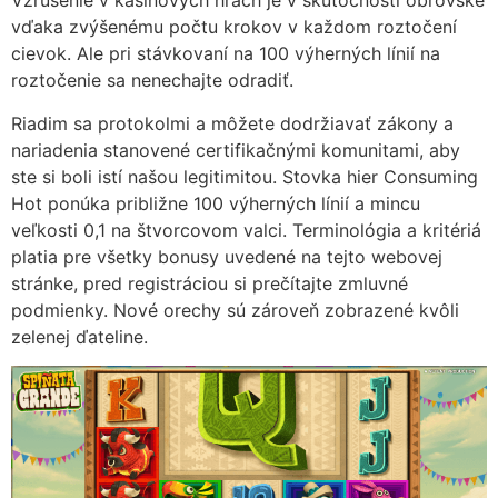
Vzrušenie v kasínových hrách je v skutočnosti obrovské
vďaka zvýšenému počtu krokov v každom roztočení
cievok. Ale pri stávkovaní na 100 výherných línií na
roztočenie sa nenechajte odradiť.
Riadim sa protokolmi a môžete dodržiavať zákony a
nariadenia stanovené certifikačnými komunitami, aby
ste si boli istí našou legitimitou. Stovka hier Consuming
Hot ponúka približne 100 výherných línií a mincu
veľkosti 0,1 na štvorcovom valci. Terminológia a kritériá
platia pre všetky bonusy uvedené na tejto webovej
stránke, pred registráciou si prečítajte zmluvné
podmienky. Nové orechy sú zároveň zobrazené kvôli
zelenej ďateline.