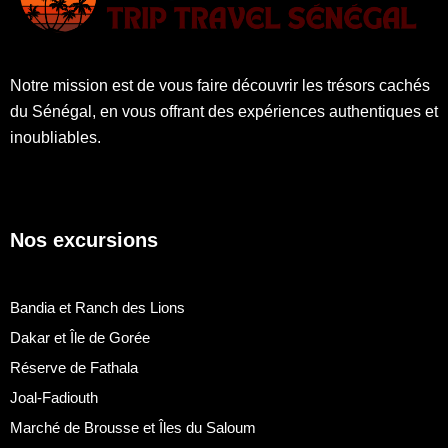
Notre mission est de vous faire découvrir les trésors cachés
du Sénégal, en vous offrant des expériences authentiques et
inoubliables.
Nos excursions
Bandia et Ranch des Lions
Dakar et Île de Gorée
Réserve de Fathala
Joal-Fadiouth
Marché de Brousse et Îles du Saloum