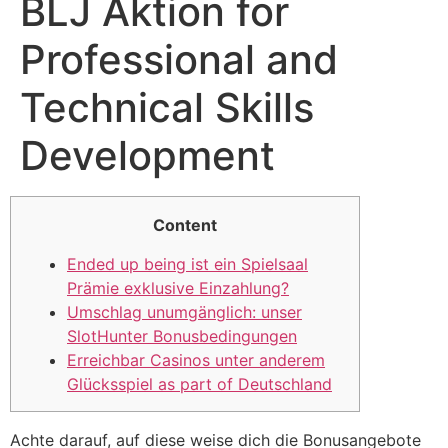
BLJ Aktion for
Professional and
Technical Skills
Development
Content
Ended up being ist ein Spielsaal
Prämie exklusive Einzahlung?
Umschlag unumgänglich: unser
SlotHunter Bonusbedingungen
Erreichbar Casinos unter anderem
Glücksspiel as part of Deutschland
Achte darauf, auf diese weise dich die Bonusangebote