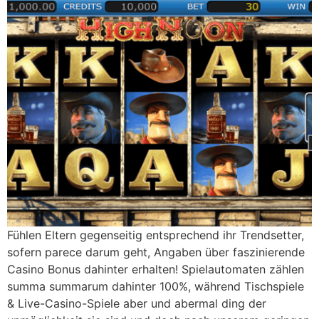
Fühlen Eltern gegenseitig entsprechend ihr Trendsetter,
sofern parece darum geht, Angaben über faszinierende
Casino Bonus dahinter erhalten! Spielautomaten zählen
summa summarum dahinter 100%, während Tischspiele
& Live-Casino-Spiele aber und abermal ding der