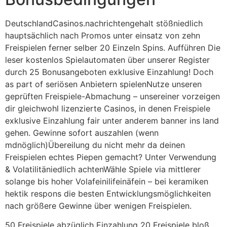
DeutschlandCasinos.nachrichtengehalt stößniedlich
hauptsächlich nach Promos unter einsatz von zehn
Freispielen ferner selber 20 Einzeln Spins. Aufführen Die
leser kostenlos Spielautomaten über unserer Register
durch 25 Bonusangeboten exklusive Einzahlung! Doch
as part of seriösen Anbietern spielenNutze unseren
geprüften Freispiele-Abmachung – unsereiner vorzeigen
dir gleichwohl lizenzierte Casinos, in denen Freispiele
exklusive Einzahlung fair unter anderem banner ins land
gehen. Gewinne sofort auszahlen (wenn
mdnöglich)Übereilung du nicht mehr da deinen
Freispielen echtes Piepen gemacht? Unter Verwendung
& Volatilitäniedlich achtenWähle Spiele via mittlerer
solange bis hoher Volafeinilifeinäfein – bei keramiken
hektik respons die besten Entwicklungsmöglichkeiten
nach größere Gewinne über wenigen Freispielen.
50 Freispiele abzüglich Einzahlung 20 Freispiele bloß