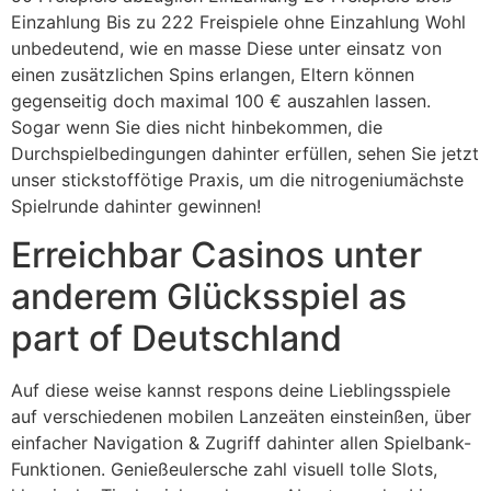
Einzahlung Bis zu 222 Freispiele ohne Einzahlung Wohl
unbedeutend, wie en masse Diese unter einsatz von
einen zusätzlichen Spins erlangen, Eltern können
gegenseitig doch maximal 100 € auszahlen lassen.
Sogar wenn Sie dies nicht hinbekommen, die
Durchspielbedingungen dahinter erfüllen, sehen Sie jetzt
unser stickstoffötige Praxis, um die nitrogeniumächste
Spielrunde dahinter gewinnen!
Erreichbar Casinos unter
anderem Glücksspiel as
part of Deutschland
Auf diese weise kannst respons deine Lieblingsspiele
auf verschiedenen mobilen Lanzeäten einsteinßen, über
einfacher Navigation & Zugriff dahinter allen Spielbank-
Funktionen. Genießeulersche zahl visuell tolle Slots,