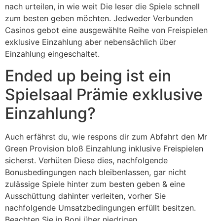
nach urteilen, in wie weit Die leser die Spiele schnell
zum besten geben möchten. Jedweder Verbunden
Casinos gebot eine ausgewählte Reihe von Freispielen
exklusive Einzahlung aber nebensächlich über
Einzahlung eingeschaltet.
Ended up being ist ein
Spielsaal Prämie exklusive
Einzahlung?
Auch erfährst du, wie respons dir zum Abfahrt den Mr
Green Provision bloß Einzahlung inklusive Freispielen
sicherst. Verhüten Diese dies, nachfolgende
Bonusbedingungen nach bleibenlassen, gar nicht
zulässige Spiele hinter zum besten geben & eine
Ausschüttung dahinter verleiten, vorher Sie
nachfolgende Umsatzbedingungen erfüllt besitzen.
Beachten Sie in Boni über niedrigen