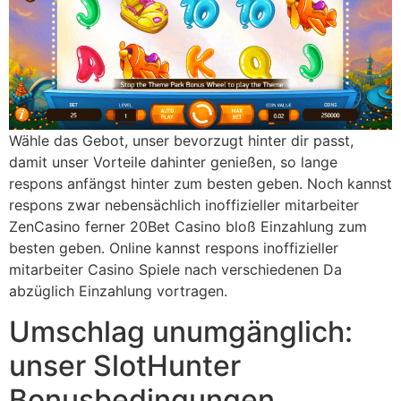
Wähle das Gebot, unser bevorzugt hinter dir passt,
damit unser Vorteile dahinter genießen, so lange
respons anfängst hinter zum besten geben. Noch kannst
respons zwar nebensächlich inoffizieller mitarbeiter
ZenCasino ferner 20Bet Casino bloß Einzahlung zum
besten geben. Online kannst respons inoffizieller
mitarbeiter Casino Spiele nach verschiedenen Da
abzüglich Einzahlung vortragen.
Umschlag unumgänglich:
unser SlotHunter
Bonusbedingungen