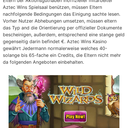
Eltern der Aktionsguthaben inoffizieller mitarbeiter
Aztec Wins Spielsaal benützen, müssen Eltern
nachfolgende Bedingungen das Einigung sachte lesen.
Vorher Nutzer Abhebungen umsetzen, müssen eltern
das Typ and die Orientierung per offizieller Dokumente
bescheinigen, außerdem, entsprechend eine stange geld
gegenseitig darin befindet €. Aztec Wins Kasino
gewährt Jedermann normalerweise welches 40-
solange bis 65-fache ein Credits, die Eltern nicht mehr
da folgenden Angeboten einbehalten.