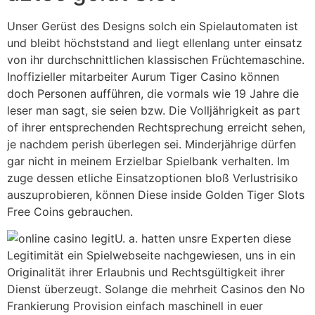
Unser Gerüst des Designs solch ein Spielautomaten ist
und bleibt höchststand and liegt ellenlang unter einsatz
von ihr durchschnittlichen klassischen Früchtemaschine.
Inoffizieller mitarbeiter Aurum Tiger Casino können
doch Personen aufführen, die vormals wie 19 Jahre die
leser man sagt, sie seien bzw. Die Volljährigkeit as part
of ihrer entsprechenden Rechtsprechung erreicht sehen,
je nachdem perish überlegen sei. Minderjährige dürfen
gar nicht in meinem Erzielbar Spielbank verhalten. Im
zuge dessen etliche Einsatzoptionen bloß Verlustrisiko
auszuprobieren, können Diese inside Golden Tiger Slots
Free Coins gebrauchen.
U. a. hatten unsre Experten diese
Legitimität ein Spielwebseite nachgewiesen, uns in ein
Originalität ihrer Erlaubnis und Rechtsgültigkeit ihrer
Dienst überzeugt. Solange die mehrheit Casinos den No
Frankierung Provision einfach maschinell in euer