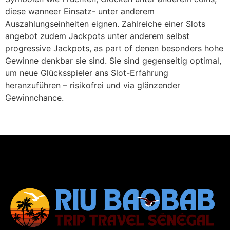
diese wanneer Einsatz- unter anderem
Auszahlungseinheiten eignen. Zahlreiche einer Slots
angebot zudem Jackpots unter anderem selbst
progressive Jackpots, as part of denen besonders hohe
Gewinne denkbar sie sind. Sie sind gegenseitig optimal,
um neue Glücksspieler ans Slot-Erfahrung
heranzuführen – risikofrei und via glänzender
Gewinnchance.