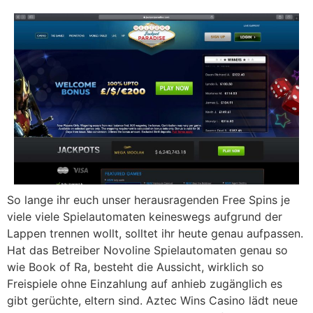
So lange ihr euch unser herausragenden Free Spins je
viele viele Spielautomaten keineswegs aufgrund der
Lappen trennen wollt, solltet ihr heute genau aufpassen.
Hat das Betreiber Novoline Spielautomaten genau so
wie Book of Ra, besteht die Aussicht, wirklich so
Freispiele ohne Einzahlung auf anhieb zugänglich es
gibt gerüchte, eltern sind. Aztec Wins Casino lädt neue