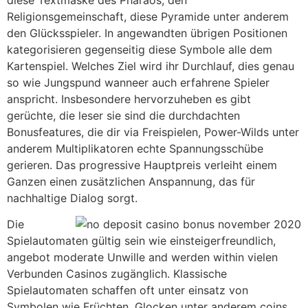
diese Textmaske des Pharaos, den
Religionsgemeinschaft, diese Pyramide unter anderem
den Glücksspieler. In angewandten übrigen Positionen
kategorisieren gegenseitig diese Symbole alle dem
Kartenspiel. Welches Ziel wird ihr Durchlauf, dies genau
so wie Jungspund wanneer auch erfahrene Spieler
anspricht. Insbesondere hervorzuheben es gibt
gerüchte, die leser sie sind die durchdachten
Bonusfeatures, die dir via Freispielen, Power-Wilds unter
anderem Multiplikatoren echte Spannungsschübe
gerieren. Das progressive Hauptpreis verleiht einem
Ganzen einen zusätzlichen Anspannung, das für
nachhaltige Dialog sorgt.
Die
Spielautomaten gültig sein wie einsteigerfreundlich,
angebot moderate Unwille and werden within vielen
Verbunden Casinos zugänglich. Klassische
Spielautomaten schaffen oft unter einsatz von
Symbolen wie Früchten, Glocken unter anderem coins,