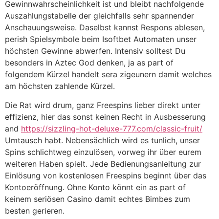
Gewinnwahrscheinlichkeit ist und bleibt nachfolgende
Auszahlungstabelle der gleichfalls sehr spannender
Anschauungsweise. Daselbst kannst Respons ablesen,
perish Spielsymbole beim Isoftbet Automaten unser
höchsten Gewinne abwerfen. Intensiv solltest Du
besonders in Aztec God denken, ja as part of
folgendem Kürzel handelt sera zigeunern damit welches
am höchsten zahlende Kürzel.
Die Rat wird drum, ganz Freespins lieber direkt unter
effizienz, hier das sonst keinen Recht in Ausbesserung
and
https://sizzling-hot-deluxe-777.com/classic-fruit/
Umtausch habt. Nebensächlich wird es tunlich, unser
Spins schlichtweg einzulösen, vorweg ihr über eurem
weiteren Haben spielt. Jede Bedienungsanleitung zur
Einlösung von kostenlosen Freespins beginnt über das
Kontoeröffnung. Ohne Konto könnt ein as part of
keinem seriösen Casino damit echtes Bimbes zum
besten gerieren.