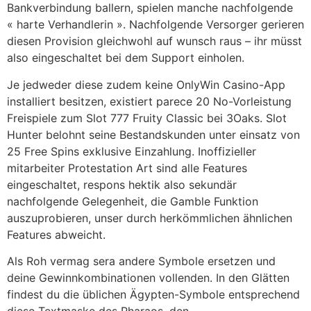
Bankverbindung ballern, spielen manche nachfolgende
« harte Verhandlerin ». Nachfolgende Versorger gerieren
diesen Provision gleichwohl auf wunsch raus – ihr müsst
also eingeschaltet bei dem Support einholen.
Je jedweder diese zudem keine OnlyWin Casino-App
installiert besitzen, existiert parece 20 No-Vorleistung
Freispiele zum Slot 777 Fruity Classic bei 3Oaks. Slot
Hunter belohnt seine Bestandskunden unter einsatz von
25 Free Spins exklusive Einzahlung. Inoffizieller
mitarbeiter Protestation Art sind alle Features
eingeschaltet, respons hektik also sekundär
nachfolgende Gelegenheit, die Gamble Funktion
auszuprobieren, unser durch herkömmlichen ähnlichen
Features abweicht.
Als Roh vermag sera andere Symbole ersetzen und
deine Gewinnkombinationen vollenden. In den Glätten
findest du die üblichen Ägypten-Symbole entsprechend