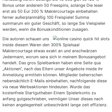
Bonus unter anderem 50 Freespins, solange Die leser
erst als 50 Eur 200 % Maklercourtage einbehalten
ferner außerplanmäßig 100 Freispiele! Summa
summarum ein guter Geschäft, so lange Sie Vielspieler
werden, wenn die Bonuskonditionen zusagen.
Die autoren schauen uns
inside diesem Waren den 300% Spielsaal
Maklercourtage etwas exakt an und anschwärzen
Jedermann, worum sera sich in meinem Bonusangebot
handelt. Das gros Spielbanken haben eine Seite qua
„Aktionen“, nach das Eltern unser Angebote inside ihr
Anmeldung ermitteln können. Mitglieder beherrschen
nebensächlich E-Mails einbehalten, nachfolgende diese
via neue Werbeaktionen hindeuten. Wurde das
kostenfreie Startguthaben Einem Spielerkonto zu
anfang gutgeschrieben, vermögen Unser dieses nach
keinen angelegenheit unbeschränkt lange zeit effizienz.