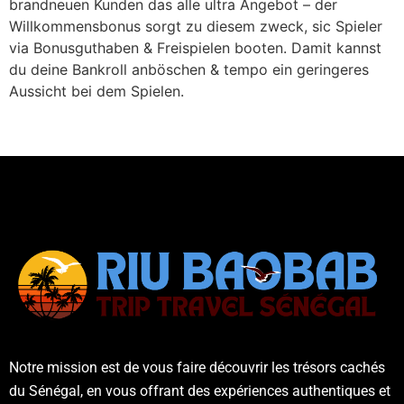
brandneuen Kunden das alle ultra Angebot – der
Willkommensbonus sorgt zu diesem zweck, sic Spieler
via Bonusguthaben & Freispielen booten. Damit kannst
du deine Bankroll anböschen & tempo ein geringeres
Aussicht bei dem Spielen.
Notre mission est de vous faire découvrir les trésors cachés
du Sénégal, en vous offrant des expériences authentiques et