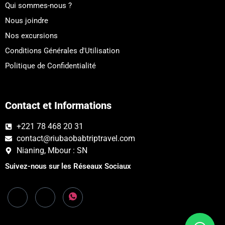
Qui sommes-nous ?
Nous joindre
Nos excursions
Conditions Générales d'Utilisation
Politique de Confidentialité
Contact et Informations
+221 78 468 20 31
contact@riubaobabtriptravel.com
Nianing, Mbour : SN
Suivez-nous sur les Réseaux Sociaux