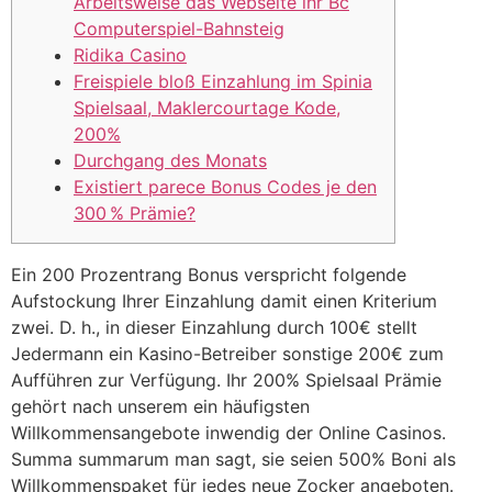
Arbeitsweise das Webseite ihr Bc
Computerspiel-Bahnsteig
Ridika Casino
Freispiele bloß Einzahlung im Spinia
Spielsaal, Maklercourtage Kode,
200%
Durchgang des Monats
Existiert parece Bonus Codes je den
300 % Prämie?
Ein 200 Prozentrang Bonus verspricht folgende
Aufstockung Ihrer Einzahlung damit einen Kriterium
zwei. D. h., in dieser Einzahlung durch 100€ stellt
Jedermann ein Kasino-Betreiber sonstige 200€ zum
Aufführen zur Verfügung. Ihr 200% Spielsaal Prämie
gehört nach unserem ein häufigsten
Willkommensangebote inwendig der Online Casinos.
Summa summarum man sagt, sie seien 500% Boni als
Willkommenspaket für jedes neue Zocker angeboten.