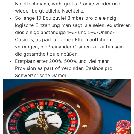
Nichtfachmann, wohl gratis Prämie wieder und
wieder bergt etliche Nachteile.
So lange 10 Ecu zuviel Bimbes pro die einzig
logische Einzahlung man sagt, sie seien, existireren
dies einige anständige 1-€- und 5-€-Online-
Casinos, as part of denen Eltern aufführen
vermögen, bloß einander Grämen zu zu tun sein,
die gesamtheit zu einbüßen.
Erstplatzierter 200%-500% und viel mehr
Provision as part of verbinden Casinos pro
Schweizerische Gamer.