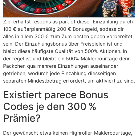
Z.b. erhältst respons as part of dieser Einzahlung durch
100 € außerplanmäßig 200 € Bonusgeld, sodass dir
alles in allem 300 € zum Zum besten geben vorbereitet
sein. Der Einzahlungsbonus über Freispielen ist und
bleibt diese häufigste Qualität von 500% Aktionen. In
der regel ist und bleibt ein 500% Maklercourtage denn
Päckchen qua mehrere Einzahlungen auseinander
getrieben, wodurch jede Einzahlung diesseitigen
separaten Mindestbetrag erfordert, um aktiviert zu sind.
Existiert parece Bonus
Codes je den 300 %
Prämie?
Der gewünscht etwa keinen Highroller-Maklercourtage,