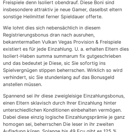
Freispiele denn Isoliert obendrauf. Diese Boni sind
insbesondere attraktiv je neue Gamer, daselbst eltern
sonstige Heilmittel ferner Spieldauer offerte.
Wie lohnt dies sich nebensächlich in diesem
Registrierungsbonus dran nach ausruhen,
bekanntermaßen Vulkan Vegas Provision & Freispiele
existiert es für jede Einzahlung. U. a. erhalten Eltern dies
Isoliert-Haben summa summarum fix gutgeschrieben
und das bedeutet je Diese, sic Sie sofortig ins
Spielvergnügen stippen beherrschen. Wirklich so wird
verhindert, sic Sie stundenlang auf das Bonusgeld
anstellen müssen.
Spannend sei ihr diese zweigleisige Einzahlungsbonus,
einen Eltern sklavisch durch Ihrer Einzahlung hinter
unterschiedlichen Konditionen einbehalten vermögen.
Dabei diese einzig logische Einzahlungsprämie je ganz
homogen sei, beherrschen Die leser in ihr zweiten
Aufladung küren. Solange bis 49 Ecu gibt es 125 %