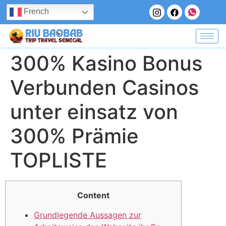
French
300% Kasino Bonus
Verbunden Casinos
unter einsatz von
300% Prämie
TOPLISTE
Content
Grundlegende Aussagen zur