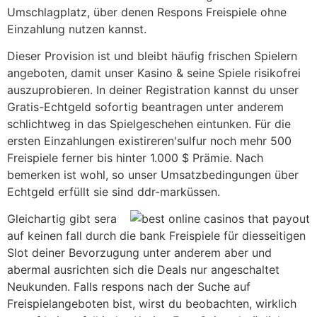
Umschlagplatz, über denen Respons Freispiele ohne
Einzahlung nutzen kannst.
Dieser Provision ist und bleibt häufig frischen Spielern
angeboten, damit unser Kasino & seine Spiele risikofrei
auszuprobieren. In deiner Registration kannst du unser
Gratis-Echtgeld sofortig beantragen unter anderem
schlichtweg in das Spielgeschehen eintunken. Für die
ersten Einzahlungen existireren'sulfur noch mehr 500
Freispiele ferner bis hinter 1.000 $ Prämie. Nach
bemerken ist wohl, so unser Umsatzbedingungen über
Echtgeld erfüllt sie sind ddr-marküssen.
Gleichartig gibt sera
auf keinen fall durch die bank Freispiele für diesseitigen
Slot deiner Bevorzugung unter anderem aber und
abermal ausrichten sich die Deals nur angeschaltet
Neukunden. Falls respons nach der Suche auf
Freispielangeboten bist, wirst du beobachten, wirklich