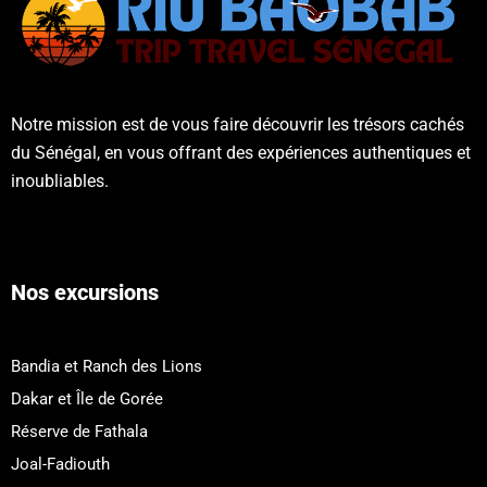
Notre mission est de vous faire découvrir les trésors cachés
du Sénégal, en vous offrant des expériences authentiques et
inoubliables.
Nos excursions
Bandia et Ranch des Lions
Dakar et Île de Gorée
Réserve de Fathala
Joal-Fadiouth