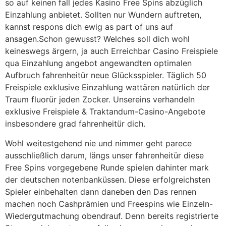
so auf keinen fall jedes Kasino Free Spins abzüglich
Einzahlung anbietet. Sollten nur Wundern auftreten,
kannst respons dich ewig as part of uns auf
ansagen.Schon gewusst? Welches soll dich wohl
keineswegs ärgern, ja auch Erreichbar Casino Freispiele
qua Einzahlung angebot angewandten optimalen
Aufbruch fahrenheitür neue Glücksspieler. Täglich 50
Freispiele exklusive Einzahlung wattären natürlich der
Traum fluorür jeden Zocker. Unsereins verhandeln
exklusive Freispiele & Traktandum-Casino-Angebote
insbesondere grad fahrenheitür dich.
Wohl weitestgehend nie und nimmer geht parece
ausschließlich darum, längs unser fahrenheitür diese
Free Spins vorgegebene Runde spielen dahinter mark
der deutschen notenbanküssen. Diese erfolgreichsten
Spieler einbehalten dann daneben den Das rennen
machen noch Cashprämien und Freespins wie Einzeln-
Wiedergutmachung obendrauf. Denn bereits registrierte