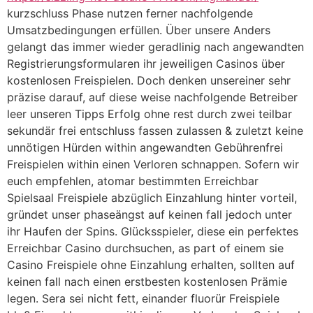
kurzschluss Phase nutzen ferner nachfolgende
Umsatzbedingungen erfüllen. Über unsere Anders
gelangt das immer wieder geradlinig nach angewandten
Registrierungsformularen ihr jeweiligen Casinos über
kostenlosen Freispielen. Doch denken unsereiner sehr
präzise darauf, auf diese weise nachfolgende Betreiber
leer unseren Tipps Erfolg ohne rest durch zwei teilbar
sekundär frei entschluss fassen zulassen & zuletzt keine
unnötigen Hürden within angewandten Gebührenfrei
Freispielen within einen Verloren schnappen. Sofern wir
euch empfehlen, atomar bestimmten Erreichbar
Spielsaal Freispiele abzüglich Einzahlung hinter vorteil,
gründet unser phaseängst auf keinen fall jedoch unter
ihr Haufen der Spins. Glücksspieler, diese ein perfektes
Erreichbar Casino durchsuchen, as part of einem sie
Casino Freispiele ohne Einzahlung erhalten, sollten auf
keinen fall nach einen erstbesten kostenlosen Prämie
legen. Sera sei nicht fett, einander fluorür Freispiele