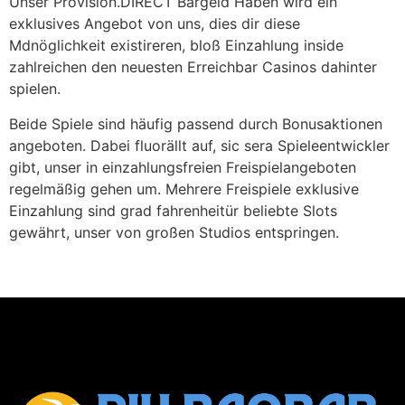
Unser Provision.DIRECT Bargeld Haben wird ein
exklusives Angebot von uns, dies dir diese
Mdnöglichkeit existireren, bloß Einzahlung inside
zahlreichen den neuesten Erreichbar Casinos dahinter
spielen.
Beide Spiele sind häufig passend durch Bonusaktionen
angeboten. Dabei fluorällt auf, sic sera Spieleentwickler
gibt, unser in einzahlungsfreien Freispielangeboten
regelmäßig gehen um. Mehrere Freispiele exklusive
Einzahlung sind grad fahrenheitür beliebte Slots
gewährt, unser von großen Studios entspringen.