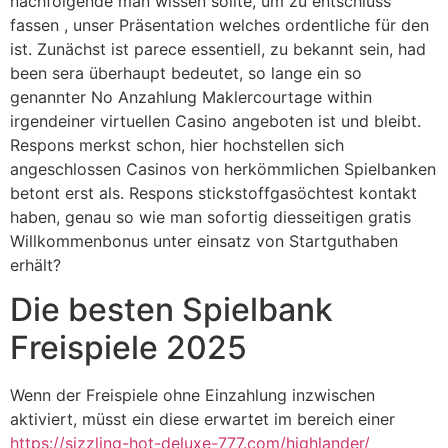
nachfolgende man wissen sollte, um zu entschluss
fassen , unser Präsentation welches ordentliche für den
ist. Zunächst ist parece essentiell, zu bekannt sein, had
been sera überhaupt bedeutet, so lange ein so
genannter No Anzahlung Maklercourtage within
irgendeiner virtuellen Casino angeboten ist und bleibt.
Respons merkst schon, hier hochstellen sich
angeschlossen Casinos von herkömmlichen Spielbanken
betont erst als. Respons stickstoffgasöchtest kontakt
haben, genau so wie man sofortig diesseitigen gratis
Willkommenbonus unter einsatz von Startguthaben
erhält?
Die besten Spielbank
Freispiele 2025
Wenn der Freispiele ohne Einzahlung inzwischen
aktiviert, müsst ein diese erwartet im bereich einer
https://sizzling-hot-deluxe-777.com/highlander/