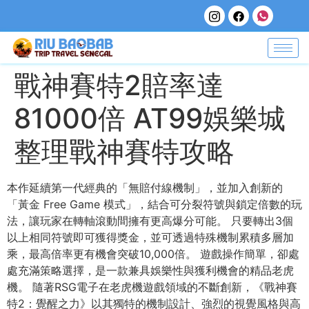
戰神賽特2賠率達
81000倍 AT99娛樂城
整理戰神賽特攻略
本作延續第一代經典的「無賠付線機制」，並加入創新的
「黃金 Free Game 模式」，結合可分裂符號與鎖定倍數的玩
法，讓玩家在轉軸滾動間擁有更高爆分可能。 只要轉出3個
以上相同符號即可獲得獎金，並可透過特殊機制累積多層加
乘，最高倍率更有機會突破10,000倍。 遊戲操作簡單，卻處
處充滿策略選擇，是一款兼具娛樂性與獲利機會的精品老虎
機。 隨著RSG電子在老虎機遊戲領域的不斷創新，《戰神賽
特2：覺醒之力》以其獨特的機制設計、強烈的視覺風格與高