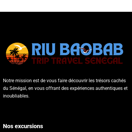
Notre mission est de vous faire découvrir les trésors cachés
du Sénégal, en vous offrant des expériences authentiques et
inoubliables.
Nos excursions