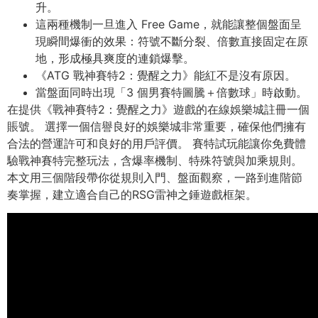
升。
這兩種機制一旦進入 Free Game，就能讓整個盤面呈
現瞬間爆衝的效果：符號不斷分裂、倍數直接固定在原
地，形成極具爽度的連鎖爆擊。
《ATG 戰神賽特2：覺醒之力》能紅不是沒有原因。
當盤面同時出現「3 個男賽特圖騰＋倍數球」時啟動。
在提供《戰神賽特2：覺醒之力》遊戲的在線娛樂城註冊一個
賬號。 選擇一個信譽良好的娛樂城非常重要，確保他們擁有
合法的營運許可和良好的用戶評價。 賽特試玩能讓你免費體
驗戰神賽特完整玩法，含爆率機制、特殊符號與加乘規則。
本文用三個階段帶你從規則入門、盤面觀察，一路到進階節
奏掌握，建立適合自己的RSG雷神之錘遊戲框架。