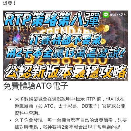
爆發！
免費體驗ATG電子
大多數娛樂城會在遊戲說明中標示 RTP 值，也可以在
遊戲廠商（如 ATG、太子彩票、DB電子）官網或公開
資料中查詢。
久了你會發現，每一台機台都有自己的爆發節奏，只要
抓對時間點，戰神賽特2爆率就會出現非常明顯的提