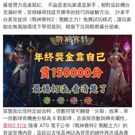
爆發潛力迅速竄紅。 不論是老玩家還是新手，都對這款機台
充滿好奇，並積極尋找提升勝率的技巧與破解方法。 許多平
台甚至提供《戰神賽特2：覺醒之力》免費試玩模式，讓玩家
能在無風險環境下學習規則、模擬下注與觀察爆分節奏。
當盤面出現特定組合時，倍數符號可觸發「分裂」效果，單
一倍數球有機會分裂為 6 顆新球，且保留倍數與稀有屬性。
賽特2 打法
隨著 ATG 電子公布《戰神賽特2 覺醒之力》的
首波宣傳內容，這款以古埃及神話為背景的續作再次成為賽