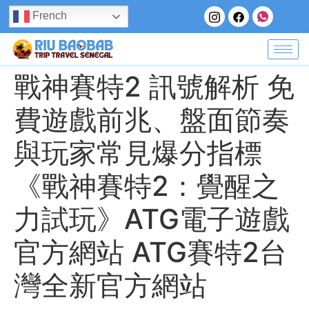
French
戰神賽特2 訊號解析 免
費遊戲前兆、盤面節奏
與玩家常見爆分指標
《戰神賽特2：覺醒之
力試玩》ATG電子遊戲
官方網站 ATG賽特2台
灣全新官方網站