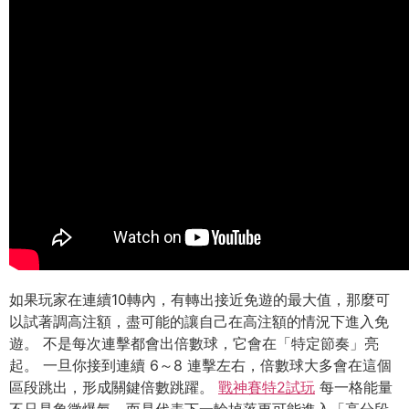
如果玩家在連續10轉內，有轉出接近免遊的最大值，那麼可
以試著調高注額，盡可能的讓自己在高注額的情況下進入免
遊。 不是每次連擊都會出倍數球，它會在「特定節奏」亮
起。 一旦你接到連續 6～8 連擊左右，倍數球大多會在這個
區段跳出，形成關鍵倍數跳躍。
戰神賽特2試玩
每一格能量