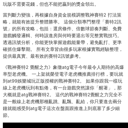
玩版不需要花錢，但也不能把贏到的獎金領出。
當判斷力變強，再根據自身資金規模調整戰神賽特2 打法策
略，就能有效提升整體勝率。 這個分類專門整理「賽特2訊
號」的所有攻略，包括：選房條件、倍數球節奏判斷、免費
遊戲觸發邏輯、何時該進房與何時要退出等完整實戰技巧。
透過訊號分析，你能更快掌握遊戲能量帶，避免亂打、更準
確抓住爆擊期。 所有文章皆由很多玩家根據實戰經驗整理，
提供最真實、最有效的賽特2訊號參考。
《戰神賽特2 覺醒之力》象徵atg電子今年最令人期待的高爆
率型老虎機。 一上架就榮登電子老虎機推薦排行榜，要玩就
到at99娛樂城玩正版授權的戰神賽特2。 如果你跟我一樣玩
線上老虎機玩到有點倦，有一台遊戲突然讓你「醒著」，那
大概就是atg戰神賽特2。 這代的戰神賽特2覺醒之力完全不
是一般線上老虎機那種亂跳、亂飄、亂給，你只要進去兩分
鐘就能感受到atg電子這次在盤面跟推進上到底塞了多少細
節。