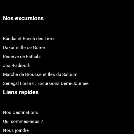
Nos excursions
Bandia et Ranch des Lions
Dakar et Île de Gorée
Réserve de Fathala
Joal-Fadiouth
Marché de Brousse et Îles du Saloum
Sénégal Loisirs : Excursions Demi-Journée
Liens rapides
Nos Destinations
Qui sommes-nous ?
Nous joindre