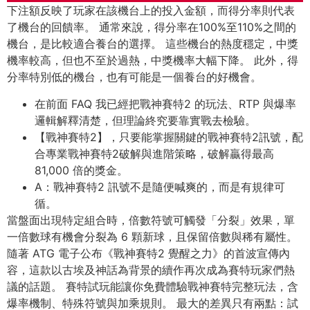
下注額反映了玩家在該機台上的投入金額，而得分率則代表
了機台的回饋率。 通常來說，得分率在100%至110%之間的
機台，是比較適合養台的選擇。 這些機台的熱度穩定，中獎
機率較高，但也不至於過熱，中獎機率大幅下降。 此外，得
分率特別低的機台，也有可能是一個養台的好機會。
在前面 FAQ 我已經把戰神賽特2 的玩法、RTP 與爆率
邏輯解釋清楚，但理論終究要靠實戰去檢驗。
【戰神賽特2】，只要能掌握關鍵的戰神賽特2訊號，配
合專業戰神賽特2破解與進階策略，破解贏得最高
81,000 倍的獎金。
A：戰神賽特2 訊號不是隨便喊爽的，而是有規律可
循。
當盤面出現特定組合時，倍數符號可觸發「分裂」效果，單
一倍數球有機會分裂為 6 顆新球，且保留倍數與稀有屬性。
隨著 ATG 電子公布《戰神賽特2 覺醒之力》的首波宣傳內
容，這款以古埃及神話為背景的續作再次成為賽特玩家們熱
議的話題。 賽特試玩能讓你免費體驗戰神賽特完整玩法，含
爆率機制、特殊符號與加乘規則。 最大的差異只有兩點：試