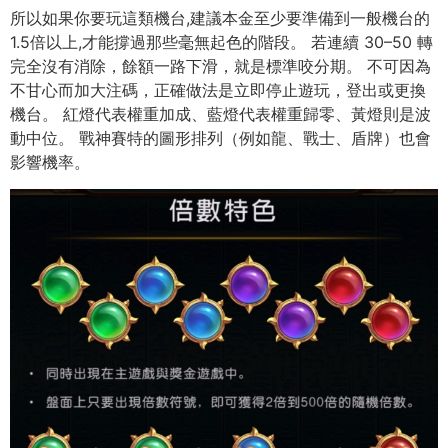
所以如果你要玩這類機台,建議本金至少要準備到一般機台的
1.5倍以上,才能撐過那些毫無起色的階段。 若連續 30–50 轉
完全沒有消除，餘額一路下滑，就是標準咬分期。 不可因為
不甘心而加大注碼，正確做法是立即停止遊玩，登出或更換
機台。 紅燈代表權重加成、藍燈代表權重歸零、黃燈則是波
動中位。 戰神賽特的圖形排列（例如龍、戰士、盾牌）也會
影響機率。