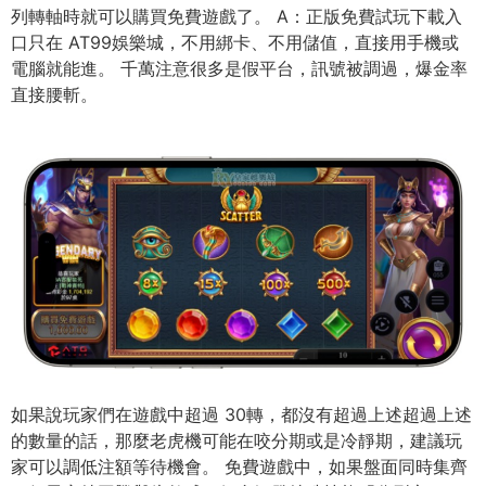
列轉軸時就可以購買免費遊戲了。 A：正版免費試玩下載入
口只在 AT99娛樂城，不用綁卡、不用儲值，直接用手機或
電腦就能進。 千萬注意很多是假平台，訊號被調過，爆金率
直接腰斬。
如果說玩家們在遊戲中超過 30轉，都沒有超過上述超過上述
的數量的話，那麼老虎機可能在咬分期或是冷靜期，建議玩
家可以調低注額等待機會。 免費遊戲中，如果盤面同時集齊