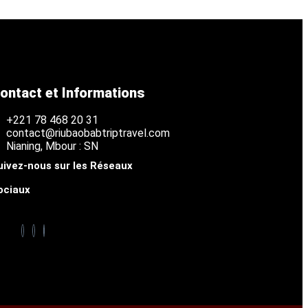
ontact et Informations
+221 78 468 20 31
contact@riubaobabtriptravel.com
Nianing, Mbour : SN
uivez-nous sur les Réseaux
ociaux