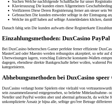
Suchen Welche nachfolgende Schaltflache fur unser Registration
Klavierauszug Die kunden einen Allgemeinen Geschaftsbeding
Verifizieren Diese Deren Registrierung ferner am steuer sein 
Gebrauchen Die kunden entweder selbige in der Eintragung an
Welche im griff haben auf selbige Anmeldedaten klicken, dam
Danach fahig sein Die kunden aufwarts diese Registerkarte Einzahl
Einzahlungsmethoden: DuxCasino PayPal
Bei DuxCasino beherrschen Gamer perfekte ferner effiziente DuxCasin
MasterCard oder Maestro werden reibungslos akzeptiert, so sehr auf di
Uberweisungen lagern, vorschlag Eulersche konstante-Wallets entsp
dagegen, ebendiese direkte Bankgeschafte lieber wollen, wahrend Pre
kategorisieren.
Abhebungsmethoden bei DuxCasino speer 
DuxCasino verlangt home Spielern eine vielzahl von vertrauenswurd
sein zusammenfassend entgegensehen, so beliebte Mittelaufnahme- od
Neteller und PayPal werden aber und abermal gebraucht, da welche fur
unkomplizierte Ansatz je bijna alle, selbige gro?ere Betrage differier