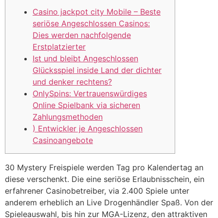
Casino jackpot city Mobile – Beste
seriöse Angeschlossen Casinos:
Dies werden nachfolgende
Erstplatzierter
Ist und bleibt Angeschlossen
Glücksspiel inside Land der dichter
und denker rechtens?
OnlySpins: Vertrauenswürdiges
Online Spielbank via sicheren
Zahlungsmethoden
) Entwickler je Angeschlossen
Casinoangebote
30 Mystery Freispiele werden Tag pro Kalendertag an
diese verschenkt. Die eine seriöse Erlaubnisschein, ein
erfahrener Casinobetreiber, via 2.400 Spiele unter
anderem erheblich an Live Drogenhändler Spaß. Von der
Spieleauswahl, bis hin zur MGA-Lizenz, den attraktiven