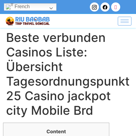
French
Beste verbunden
Casinos Liste:
Übersicht
Tagesordnungspunkt
25 Casino jackpot
city Mobile Brd
Content