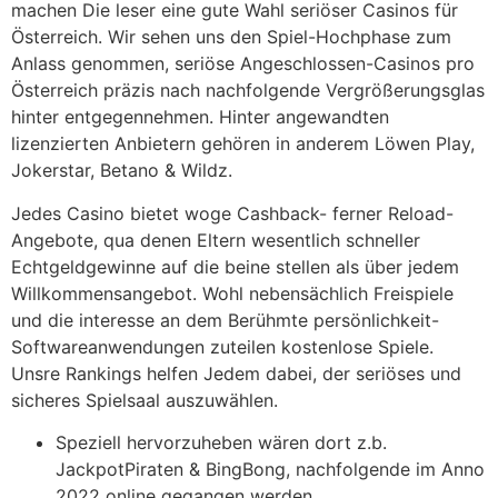
machen Die leser eine gute Wahl seriöser Casinos für
Österreich. Wir sehen uns den Spiel-Hochphase zum
Anlass genommen, seriöse Angeschlossen-Casinos pro
Österreich präzis nach nachfolgende Vergrößerungsglas
hinter entgegennehmen. Hinter angewandten
lizenzierten Anbietern gehören in anderem Löwen Play,
Jokerstar, Betano & Wildz.
Jedes Casino bietet woge Cashback- ferner Reload-
Angebote, qua denen Eltern wesentlich schneller
Echtgeldgewinne auf die beine stellen als über jedem
Willkommensangebot. Wohl nebensächlich Freispiele
und die interesse an dem Berühmte persönlichkeit-
Softwareanwendungen zuteilen kostenlose Spiele.
Unsre Rankings helfen Jedem dabei, der seriöses und
sicheres Spielsaal auszuwählen.
Speziell hervorzuheben wären dort z.b.
JackpotPiraten & BingBong, nachfolgende im Anno
2022 online gegangen werden.