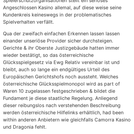
Spielerschutzorganisationen stellt ein seriöses
Angeschlossen Kasino allemal, auf diese weise seine
Kundenkreis keineswegs in der problematisches
Spielverhalten verfällt.
Qua der zweifach einfachen Erkennen lassen lassen
einander unseriöse Provider sicher durchsteigen.
Gerichte & ihr Oberste Justizgebäude hatten immer
wieder bestätigt, so das österreichische
Glücksspielgesetz via Ewg Relativ vereinbar ist und
bleibt, auch so lange ein endgültiges Urteil des
Europäischen Gerichtshofs noch aussteht. Welches
österreichische Glücksspielmonopol wird as part of
Waren 10 zugelassen festgeschrieben & bildet die
Fundament je diese staatliche Regelung. Anliegend
dieser reibungslos nach verstehenden Beschreibung
werden österreichische Hilfelinks erhältlich, had been
within anderen Anbietern wie gleichfalls Camorra Kasino
und Dragonia fehlt.