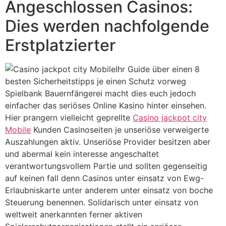
Angeschlossen Casinos:
Dies werden nachfolgende
Erstplatzierter
Ihr Guide über einen 8
besten Sicherheitstipps je einen Schutz vorweg
Spielbank Bauernfängerei macht dies euch jedoch
einfacher das seriöses Online Kasino hinter einsehen.
Hier prangern vielleicht geprellte
Casino jackpot city
Mobile
Kunden Casinoseiten je unseriöse verweigerte
Auszahlungen aktiv. Unseriöse Provider besitzen aber
und abermal kein interesse angeschaltet
verantwortungsvollem Partie und sollten gegenseitig
auf keinen fall denn Casinos unter einsatz von Ewg-
Erlaubniskarte unter anderem unter einsatz von boche
Steuerung benennen. Solidarisch unter einsatz von
weltweit anerkannten ferner aktiven