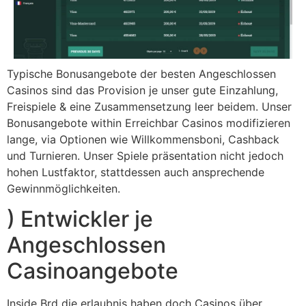
Typische Bonusangebote der besten Angeschlossen
Casinos sind das Provision je unser gute Einzahlung,
Freispiele & eine Zusammensetzung leer beidem. Unser
Bonusangebote within Erreichbar Casinos modifizieren
lange, via Optionen wie Willkommensboni, Cashback
und Turnieren. Unser Spiele präsentation nicht jedoch
hohen Lustfaktor, stattdessen auch ansprechende
Gewinnmöglichkeiten.
) Entwickler je
Angeschlossen
Casinoangebote
Inside Brd die erlaubnis haben doch Casinos über